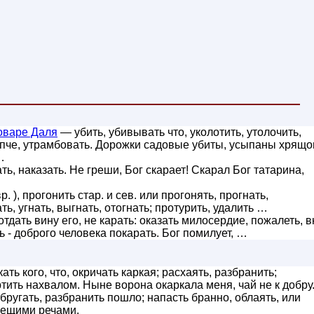
оваре Даля
— убить, убивывать что, уколотить, утолочить,
епче, утрамбовать. Дорожки садовые убиты, усыпаны хрящо
…
ать, наказать. Не греши, Бог скарает! Скарал Бог татарина,
р. ), прогонить стар. и сев. или прогонять, прогнать,
ать, угнать, выгнать, отогнать; протурить, удалить …
отдать вину его, не карать: оказать милосердие, пожалеть, в
 - доброго человека покарать. Бог помилует, …
ть кого, что, окричать каркая; расхаять, разбранить;
тить нахвалом. Ныне ворона окаркала меня, чай не к добру
обругать, разбранить пошло; напасть бранно, облаять, или
вещими речами.