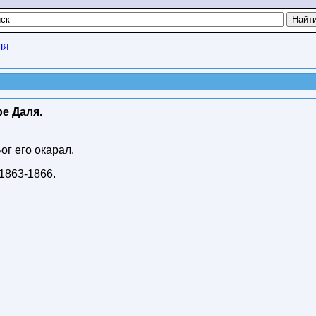
ля
е Даля.
ог его окарал.
1863-1866
.