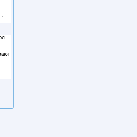
 ,
ол
ивают