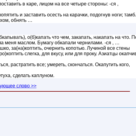
оставить в каре, лицом на все четыре стороны: -ся ,
опятить и заставить осесть на карачки, подогнув ноги; тамб.
ерхом, обнять …
капывать), о(б)капать что чем, закапать, накапать на что. П
а меня маслом. Бумагу обкапали чернилами. -ся , …
ко, за(на)коптить, очернить копотью. Лучиной все стены
ро)коптить слегка, для вкусу, или для проку. Азиатцы окапч
ься, растратить все; умереть, скончаться. Окапутить кого,
туха, сделать каплуном.
ующее слово >>