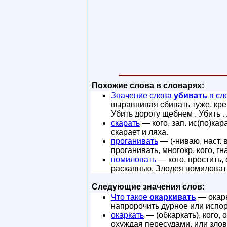
Похожие слова в словарях:
Значение слова
убивать
в сл
выравнивая сбивать туже, кр
Убить дорогу щебнем . Убить 
скарать
— кого, зап. ис(по)кар
скарает и ляха.
проганивать
— (-ниваю, наст. в
проганивать, многокр. кого, гн
помиловать
— кого, простить, 
раскаянью. Злодея помиловать
Следующие значения слов:
Что такое
окаркивать
— окарка
напророчить дурное или испор
окаркать
— (обкаркать), кого, 
охуждая пересудами, или зло