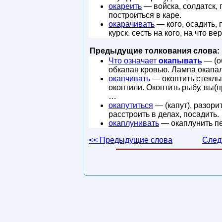
окареить
— войска, солдатск, п
построиться в каре.
окарачивать
— кого, осадить, п
курск. сесть на кого, на что в
Предыдущие толкования слова:
Что означает
окапывать
— (об
обкапан кровью. Лампа окапал
окапчивать
— окоптить стеклыш
окоптили. Окоптить рыбу, вы(п
…
окапутиться
— (капут), разорит
расстроить в делах, посадить.
окаплунивать
— окаплунить пе
<< Предыдущие слова
След