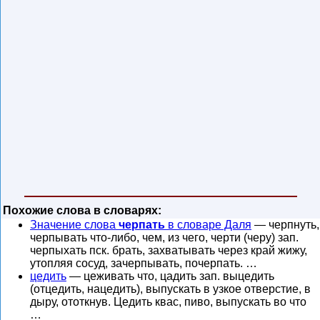
Похожие слова в словарях:
Значение слова
черпать
в словаре Даля
— черпнуть,
черпывать что-либо, чем, из чего, черти (черу) зап.
черпыхать пск. брать, захватывать через край жижу,
утопляя сосуд, зачерпывать, почерпать. …
цедить
— цеживать что, цадить зап. выцедить
(отцедить, нацедить), выпускать в узкое отверстие, в
дыру, ототкнув. Цедить квас, пиво, выпускать во что
…