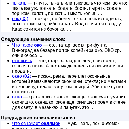
тыкать
— ткнуть, тыкать или тыкивать что чем, во что;
ткать калуж. толкать, бодать, бости, пырять, совать
торчком; колоть, вонзать. Тыкать колья, …
сок (03)
— возвр. , но более в знач. течь исподволь,
тихо, струиться, либо капать. Вода сочится в лодку.
Квас сочится из бочонка. …
Следующие значения слов:
Что такое
око
— ср. , татар. вес в три фунта.
Виноград на базаре по три копейки за око. ОКО ср.
очи и очеса …
окняжить
— что, стар. завладеть чем, присвоить,
говоря о князе. А тех ему деревень ни окняжити, ни
продати.
окно (02)
— искаж. рама, переплет оконный, в
который вмазываются окончины, стекла; но местами
и окончину, стекло, зовут оконницей. Абинное сукно
окончина в …
окно
— ср. окошко, оконко, оконце, окошечко, умалит.
оконишко, окнишко; оконище, окнище; проем в стене
для свету; в мазанках и лачугах, это …
Предыдущие толкования слова:
Что означает
оклямок
— муж. , зап. , пск. обломок
клямки, плямки, щеколды.