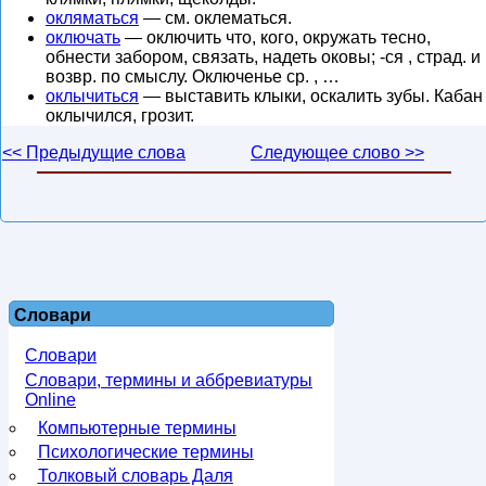
окляматься
— см. оклематься.
оключать
— оключить что, кого, окружать тесно,
обнести забором, связать, надеть оковы; -ся , страд. и
возвр. по смыслу. Оключенье ср. , …
оклычиться
— выставить клыки, оскалить зубы. Кабан
оклычился, грозит.
<< Предыдущие слова
Следующее слово >>
Словари
Словари
Словари, термины и аббревиатуры
Online
Компьютерные термины
Психологические термины
Толковый словарь Даля