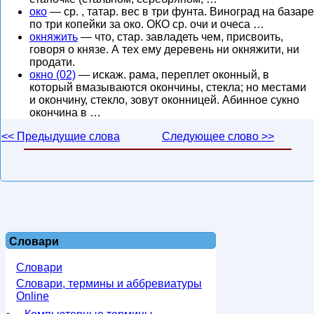
око
— ср. , татар. вес в три фунта. Виноград на базаре
по три копейки за око. ОКО ср. очи и очеса …
окняжить
— что, стар. завладеть чем, присвоить,
говоря о князе. А тех ему деревень ни окняжити, ни
продати.
окно (02)
— искаж. рама, переплет оконный, в
который вмазываются окончины, стекла; но местами
и окончину, стекло, зовут оконницей. Абинное сукно
окончина в …
<< Предыдущие слова
Следующее слово >>
Словари
Словари
Словари, термины и аббревиатуры
Online