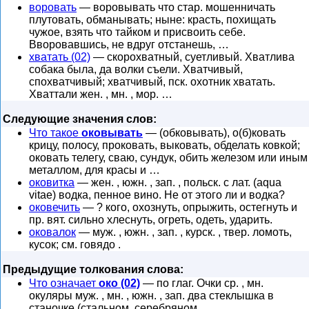
воровать
— воровывать что стар. мошенничать
плутовать, обманывать; ныне: красть, похищать
чужое, взять что тайком и присвоить себе.
Вворовавшись, не вдруг отстанешь, …
хватать (02)
— скорохватный, суетливый. Хватлива
собака была, да волки съели. Хватчивый,
спохватчивый; хватчивый, пск. охотник хватать.
Хваттали жен. , мн. , мор. …
Следующие значения слов:
Что такое
оковывать
— (обковывать), о(б)ковать
крицу, полосу, проковать, выковать, обделать ковкой;
оковать телегу, сваю, сундук, обить железом или иным
металлом, для красы и …
оковитка
— жен. , южн. , зап. , польск. с лат. (aqua
vitae) водка, пенное вино. Не от этого ли и водка?
оковечить
— ? кого, охознуть, опрыжить, остегнуть и
пр. вят. сильно хлеснуть, огреть, одеть, ударить.
оковалок
— муж. , южн. , зап. , курск. , твер. ломоть,
кусок; см. говядо .
Предыдущие толкования слова:
Что означает
око (02)
— по глаг. Очки ср. , мн.
окуляры муж. , мн. , южн. , зап. два стеклышка в
станочке (стальном, серебряном, …