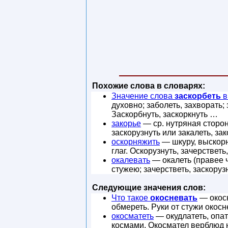
Похожие слова в словарях:
Значение слова
заскорбеть
в
духовно; заболеть, захворать; 
Заскорбнуть, заскоркнуть …
закорье
— ср. нутряная сторона
заскорузнуть или закалеть, зак
оскорняжить
— шкуру, выскорня
глаг. Оскорузнуть, зачерстветь
окалевать
— окалеть (правее 
стужею; зачерстветь, заскоруз
Следующие значения слов:
Что такое
окосневать
— окосн
обмереть. Руки от стужи окосн
окосматеть
— окудлатеть, опат
космами. Окосмател верблюд на