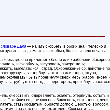
 словаре Даля
— начать скорбеть, в обоих знач. телесно и
загрустить. -ся , замаяться скорбью, болезнью или печалью.
 коры, где она прилегает к блони или к заболони. Закоряве
оляветь, заскорбнуть, засуроветь, зачерстветь; …
жить, вылелать; -ся , страд. Оскорняженье ср. действие по
, заскорузнуть, заскорбнуть; от кора или скора, шкура, …
чем околевать), быть проникнуту сверх меры жаром, зноем 
нуть, загрубнуть от погодья, перегореть; прозябнуть насквоз
еть, очерствить, одеревянеть, окалеть, отерпнуть, остыть и
ели. Покойник еще не окоснел. Закоснеть, стать косно, лен
латеть, стать косматым, обрасти долгою шерстью, волосом,
 зиму, а на лето все скинет, оголеет. Окосматить …