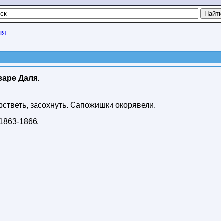
ля
варе Даля.
ерстветь, засохнуть. Сапожишки окорявели.
1863-1866
.