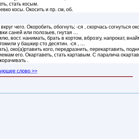
ть, стать косым.
евко косы. Окосить и пр. см, об.
вкруг чего. Окоробить, обогнуть; -ся , скорчась согнуться ок
ловки саней или полозьев, гнутая …
ю, вост. нанимать, брать в кортом, вброзгу, напрокат, внай
томили у башкир сто десятин. -ся , …
ь), око(а)ртавить кого, передразнить, перекартавить, подн
иемам его. Окартаветь, стать картавым. С паралича окартав
корачивать .
ующее слово >>