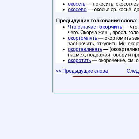
окосеть
— покосить, окосоглезе
окосево
— окосье ср. косьё, др
Предыдущие толкования слова:
Что означает
окорчить
— что, 
чего. Окорча жен. , яросл. го
окортомлять
— окортомить земл
заоброчить, откупить. Мы окор
окортавливать
— (окоарталиват
насмех, подражая говору и пр
окоротить
— окороченье, см. о
<< Предыдущие слова
След