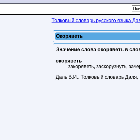
Толковый словарь русского языка Да
Окоряветь
Значение слова окоряветь в сло
окоряветь
закоряветь, заскорузнуть, зач
Даль В.И.
.
Толковый словарь Даля
,