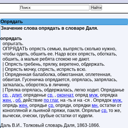
Опрядать
Значение слова опрядать в словаре Даля.
опрядать
опрыгать.
ОПРЯДАТЬ опрясть семью, выпрясть сколько нужно,
чтобы одеть, обшить ее. Надо всех опрясть, оботкать,
обшить, а малые ребята спокою не дают.
| Опрясть гребень, прялку, веретено, обдержать.
| Опрясть мочку, спрясть, испрясть всю.
| Опряденная балаболка, обмотанная, оплетенная,
обвитая. Гусеничка опрядается, опрялась, запрялась,
заткалась, оборотясь в личинку.
| Прялка опрялась, обдержалась, легко ходит. Опряданье
ср.
,
длит.
опряденье
ср.
,
окончат.
опряд
муж.
опрядка
жен.
,
об.
действие
по глаг.
на -ть и на -ся . Опрядок
муж.
опрядь
жен.
опрядье
ср.
опряди, опрядки
мн.
остатки от
конопляной и льняной пряжи, пакля. Опрялье
ср.
то же,
вычески, очески, грубые остатки от кудели.
Даль В.И.
.
Толковый словарь Даля
,
1863-1866
.