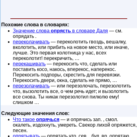
Похожие слова в словарях:
Значение слова
опрясть
в словаре Даля
— см.
опрядать .
переколачивать
— переколотить гвоздь, вешалку,
вколотить, или прибить на новое место, или иначе,
лучше. Это первая колотница у нас, всех
переколотит! перекричить, …
перекашивать
— перекосить что, сделать или
поставить косо, накось, вперекос, наперекос.
Перекосить подпоры, скрестить для перевязки.
Перекосить двери, окна, сделать не прямо, …
перезолачивать
— или перезолочать, перезолотить
что, вызолотить все, о чем речь идет; и вызолотить
все снова. Ты никак перезолотил пилюлю ему!
слишком …
Следующие значения слов:
Что такое
опрячься
— и опрячись зап. , смол.
окалеть, издохнуть, умереть. Свекор лихой опряжется,
песен.
опрятывать
— опрятать что, сев. , буд. вр. опрятаю,