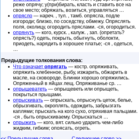
реже опрячу; у(при)бирать, класть и ставить все на
свое место; обряжать, возиться, управляться …
опрясло
— нареч. , тул. , тамб. опрясла, подле
изгороди; близко, по соседству, обмежу. Опряслять
поля, околицу, огородить пряслами. -ся, огородиться.
опрянуть
— кого, курск. , калуж. , зап. (опретать?
опрясть?) одеть, покрыть, обыгнуть, оболокти,
приодеть, нарядить в хорошее платье; -ся , одеться,
…
Предыдущие толкования слова:
Что означает
опрягать
— костр. опряживать,
опряжить хлебенное, рыбу, изжарить, обжарить в
масле, на сковороде. Блинки хорошо опряжились.
Опряженный в яйцах лещ. Опряживанье ср. …
опрыщеватеть
— опрыщеветь или опрыщеть,
покрыться прыщами.
опрыскивать
— опрыскать, опрыснуть цеток, белье,
обрызгивать, окроплять, одождить, забрызгать
каплями; прыскать на кого сухо, отряхивая пальцами.
-ся , быть опрыскиваему. Опрыскаться …
опрыжить
— кого, вят. сильно ударить чем-либо
жидким, гибким; опоясать, огреть.
<< Предыдущие слова
Следующее слово >>