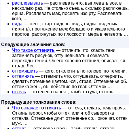
расплевывать
— расплевать что, выплевать все, в
несколько раз. Не столько съешь, сколько расплюешь,
ерша. Расплевать мак, посеять изо рту. Расплевать
кого, …
пяда
— жен. , стар. пядень, пядь, пядка, пяденька
(пялить), протяжение меж большего и указательного
перстов, растянутых по плоскости; мера в четверть …
Следующие значения слов:
Что такое
оттенять
— оттлнить что, класть тени,
затемнять рисунок, оттушевывать и означать
переходы теней. Он его хорошо оттпнил, описал. -ся ,
страд. Лес …
оттемяшить
— кого, отколотить по голове, по темени.
оттемнять
— оттемнить что, оттушевать, отчернить,
сделать потемнее цветом. -ся , страд. Оттемненье об.
оттемка жен. , об. действие по глаг. Оттёмок …
оттель
— оттелева нареч. , тамб. оттуда, оттоль.
Предыдущие толкования слова:
Что означает
оттекать
— оттечь, стекать, течь прочь.
Откинь творог, чтобы оттек, или чтоб сыворотка
оттекла. Оттеканье длит. оттеченье ср. , окончат. оттек
муж. …
оттеда
— оттедова нареч. , тамб. оттуда, оттоде.