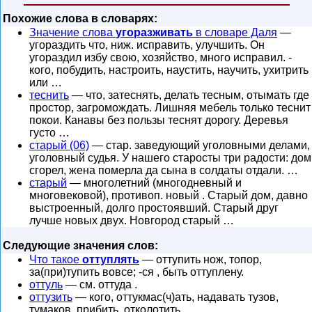
Похожие слова в словарях:
Значение слова
угоразживать
в словаре Даля
—
угораздить что, ниж. исправить, улучшить. Он
угораздил избу свою, хозяйство, много исправил. -
кого, побудить, настроить, наустить, научить, ухитрить
или …
теснить
— что, затеснять, делать тесным, отымать где
простор, загромождать. Лишняя мебель только теснит
покои. Канавы без пользы теснят дорогу. Деревья
густо …
старый (06)
— стар. заведующий уголовными делами,
уголовный судья. У нашего старосты три радости: дом
сгорел, жена померла да сына в солдаты отдали. …
старый
— многолетний (многодневный и
многовековой), противоп. новый . Старый дом, давно
выстроенный, долго простоявший. Старый друг
лучше новых двух. Новгород старый …
Следующие значения слов:
Что такое
оттуплять
— оттупить нож, топор,
за(при)тупить вовсе; -ся , быть оттуплену.
оттуль
— см. оттуда .
оттузить
— кого, оттукмас(ч)ать, надавать тузов,
тумаков, прибить, отколотить.