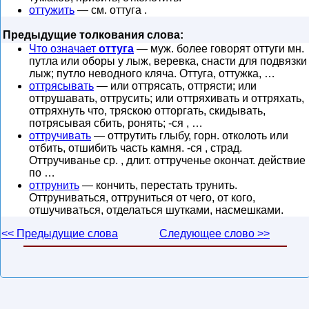
оттужить
— см. оттуга .
Предыдущие толкования слова:
Что означает
оттуга
— муж. более говорят оттуги мн.
путла или оборы у лыж, веревка, снасти для подвязки
лыж; путло неводного кляча. Оттуга, оттужка, …
оттрясывать
— или оттрясать, оттрясти; или
оттрушавать, оттрусить; или оттряхивать и оттряхать,
оттряхнуть что, тряскою отторгать, скидывать,
потрясывая сбить, ронять; -ся , …
оттручивать
— оттрутить глыбу, горн. отколоть или
отбить, отшибить часть камня. -ся , страд.
Оттручиванье ср. , длит. оттрученье окончат. действие
по …
оттрунить
— кончить, перестать трунить.
Оттруниваться, оттруниться от чего, от кого,
отшучиваться, отделаться шутками, насмешками.
<< Предыдущие слова
Следующее слово >>