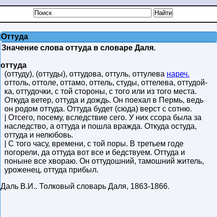
Оттуда
Значение слова оттуда в словаре Даля.
оттуда
(оттуду), (оттуды), оттудова, оттуль, оттулева
нареч.
оттоль, оттоле, оттамо, оттель, студы, оттелева, оттудой-
ка, оттудочки, с той стороны, с того или из того места.
Откуда ветер, оттуда и дождь. Он поехал в Пермь, ведь
он родом оттуда. Оттуда будет (сюда) верст с сотню.
| Отсего, посему, вследствие сего. У них ссора была за
наследство, а оттуда и пошла вражда. Откуда остуда,
оттуда и нелюбовь.
| С того часу, времени, с той поры. В третьем годе
погорели, да оттуда вот все и бедствуем. Оттуда и
поныне все хвораю. Он оттудошний, тамошний житель,
уроженец, оттуда прибыл.
Даль В.И.
.
Толковый словарь Даля
,
1863-1866
.