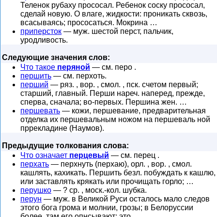
Теленок рубаху прососал. Ребенок соску прососал,
сделай новую. О влаге, жидкости: проникать сквозь,
всасываясь; прососаться. Мокрина …
приперсток
— муж. шестой перст, пальчик,
уродливость.
Следующие значения слов:
Что такое
перяной
— см. перо .
першить
— см. перхоть.
перший
— ряз. , вор. , смол. , пск. счетом первый;
старший, главный. Перши нареч. наперед, прежде,
сперва, сначала; во-первых. Першина жен. …
першевать
— кожи, першевание, предварительная
отделка их першевальным ножом на першеваль ной
пррекладине (Наумов).
Предыдущие толкования слова:
Что означает
перцевый
— см. перец .
перхать
— перхнуть (перхаю), орл. , вор. , смол.
кашлять, кахикать. Першить безл. побуждать к кашлю,
или заставлять крякать или прочищать горло; …
перушко
— ? ср. , моск.-кол. шубка.
перун
— муж. в Великой Руси осталось мало следов
этого бога грома и молнии, грозы; в Белоруссии
более, там его опнсывают; это …