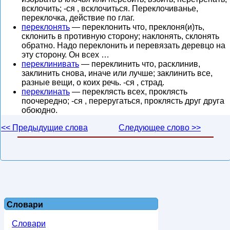
всклочить; -ся , всклочиться. Переклочиванье,
переклочка, действие по глаг.
переклонять
— переклонить что, преклоня(и)ть,
склонить в противную сторону; наклонять, склонять
обратно. Надо переклонить и перевязать деревцо на
эту сторону. Он всех …
переклинивать
— переклинить что, расклинив,
заклинить снова, иначе или лучше; заклинить все,
разные вещи, о коих речь. -ся , страд.
переклинать
— переклясть всех, проклясть
поочередно; -ся , переругаться, проклясть друг друга
обоюдно.
<< Предыдущие слова
Следующее слово >>
Словари
Словари