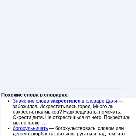
Похожие слова в словарях:
Значение слова
закрестился
в словаре Даля
—
забожился. Искрестить весь город. Много ль
накрестил калмыков? Надкрещивать, помечать.
Окрести дитя. Не открестишься от него. Покрестили
мы по полю. …
богохульничать
— богохульствовать, словом или
делом оскорблять святыню, ругаться над тем, что