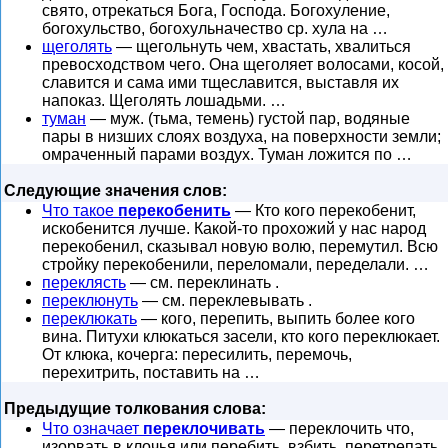
свято, отрекаться Бога, Господа. Богохуление,
богохульство, богохульначество ср. хула на …
щеголять
— щегольнуть чем, хвастать, хвалиться
превосходством чего. Она щеголяет волосами, косой,
славится и сама ими тщеславится, выставля их
напоказ. Щеголять лошадьми. …
туман
— муж. (тьма, темень) густой пар, водяные
пары в низших слоях воздуха, на поверхности земли;
омраченный парами воздух. Туман ложится по …
Следующие значения слов:
Что такое
перекобенить
— Кто кого перекобенит,
искобенится лучше. Какой-то прохожий у нас народ
перекобенил, сказывал новую волю, перемутил. Всю
стройку перекобенили, переломали, переделали. …
переклясть
— см. переклинать .
переклюнуть
— см. переклевывать .
переклюкать
— кого, перепить, выпить более кого
вина. Питухи клюкаться засели, кто кого переклюкает.
От клюка, кочерга: пересилить, перемочь,
перехитрить, поставить на …
Предыдущие толкования слова:
Что означает
переклочивать
— переклочить что,
изорвать в клочья или перебить, взбить, перетрепать,