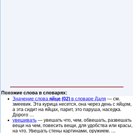
Похожие слова в словарях:
Значение слова
яйце (02)
в словаре Даля
— см.
змеевик. Эта курица несется, она через день с яйцом,
а эта сидит на яйцах, парит, это паруша, наседка.
Дорого …
увешивать
— увешать что, чем, обвешать, развешать
вещи на чем, повесить вещи, для удобства или красы,
на что. Увешать стены картинами, оружием. …