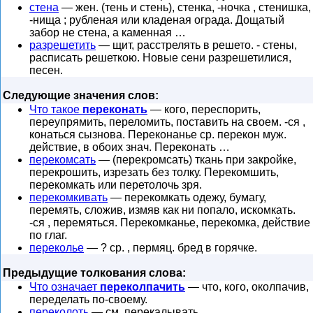
стена
— жен. (тень и стень), стенка, -ночка , стенишка,
-нища ; рубленая или кладеная ограда. Дощатый
забор не стена, а каменная …
разрешетить
— щит, расстрелять в решето. - стены,
расписать решеткою. Новые сени разрешетилися,
песен.
Следующие значения слов:
Что такое
переконать
— кого, переспорить,
переупрямить, переломить, поставить на своем. -ся ,
конаться сызнова. Переконанье ср. перекон муж.
действие, в обоих знач. Переконать …
перекомсать
— (перекромсать) ткань при закройке,
перекрошить, изрезать без толку. Перекомшить,
перекомкать или перетолочь зря.
перекомкивать
— перекомкать одежу, бумагу,
перемять, сложив, измяв как ни попало, искомкать.
-ся , перемяться. Перекомканье, перекомка, действие
по глаг.
переколье
— ? ср. , пермяц. бред в горячке.
Предыдущие толкования слова:
Что означает
переколпачить
— что, кого, околпачив,
переделать по-своему.
переколоть
— см. перекалывать .