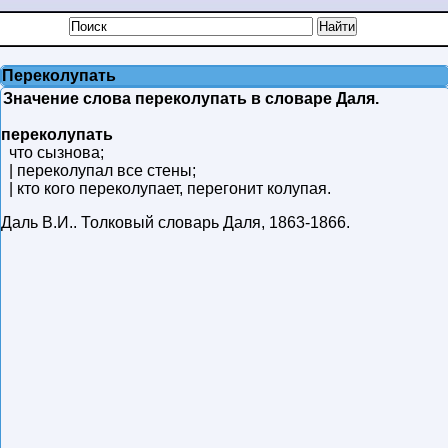
Переколупать
Значение слова переколупать в словаре Даля.
переколупать
что сызнова;
| переколупал все стены;
| кто кого переколупает, перегонит колупая.
Даль В.И.
.
Толковый словарь Даля
,
1863-1866
.