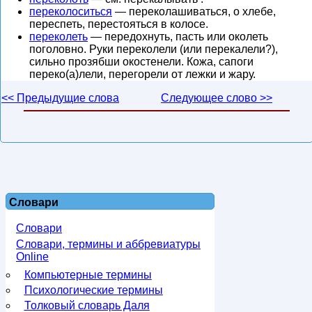
переколоситься
— переколашиваться, о хлебе,
переспеть, перестояться в колосе.
переколеть
— передохнуть, пасть или околеть
поголовно. Руки переколели (или перекалели?),
сильно прозябши окостенели. Кожа, сапоги
переко(а)лели, перегорели от лежки и жару.
<< Предыдущие слова
Следующее слово >>
Словари
Словари
Словари, термины и аббревиатуры
Online
Компьютерные термины
Психологические термины
Толковый словарь Даля