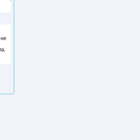
 не
ла,