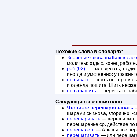
Похожие слова в словарях:
Значение слова
шабаш
в сло
молитвы; отдых, конец работе
раб (02)
— южн. делать, трудит
иногда и умственно; упражнять
пошивать
— шить не торопясь,
и одежда пошита. Шить нескол
пошабашить
— перестать рабо
Следующие значения слов:
Что такое
перешаровывать
—
шарами сызнова, вторично; -ся
перешаривать
— перешарить ч
перешаренье ср. действие по г
перешалеть
— Аль вы все пер
перешагивать
— или перешагат