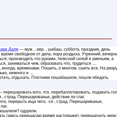
варе Даля
— муж. , евр. , шабаш, суббота, праздник, день
, время свободное от дела, пора роздыха. Утренний, вечер
ься; производить что руками, телесной силой и уменьем, а
ся, заниматься чем, образовать что, трудиться …
 иногда, временами. Пошить, о многом, сшить все. На рекр
ько, немного и …
тать, отдыхать. Плотники пошабашили, пошли обедать.
 перешаровать кого, что, перебаллотировать, подавать го
 , страд. Перешарованье, действие по глаг.
то, перерыть ища чего. -ся , страд. Перешариванье,
лаг.
ешалели? одурели.
ь (здесь перешагаю время настоящее), перешагнуть через