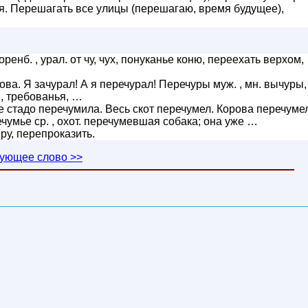
я. Перешагать все улицы (перешагаю, время будущее),
ренб. , урал. от чу, чух, понуканье коню, переехать верхом,
нова. Я зачурал! А я перечурал! Перечуры муж. , мн. вычуры,
, требованья, …
 стадо перечумила. Весь скот перечумел. Корова перечуме
чумье ср. , охот. перечумевшая собака; она уже …
ру, перепроказить.
ующее слово >>