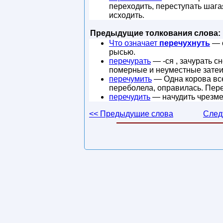
переходить, переступать шага
исходить.
Предыдущие толкования слова:
Что означает
перечухнуть
— о
рысью.
перечурать
— -ся , зачурать с
померные и неуместные затеи
перечумить
— Одна корова все
переболела, оправилась. Пере
перечудить
— начудить чрезме
<< Предыдущие слова
След