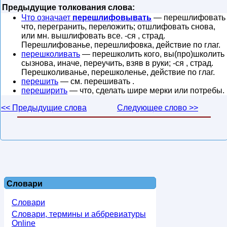
Предыдущие толкования слова:
Что означает
перешлифовывать
— перешлифовать
что, перегранить, переложить; отшлифовать снова,
или мн. вышлифовать все. -ся , страд.
Перешлифованье, перешлифовка, действие по глаг.
перешколивать
— перешколить кого, вы(про)школить
сызнова, иначе, переучить, взяв в руки; -ся , страд.
Перешколиванье, перешколенье, действие по глаг.
перешить
— см. перешивать .
переширить
— что, сделать шире мерки или потребы.
<< Предыдущие слова
Следующее слово >>
Словари
Словари
Словари, термины и аббревиатуры
Online