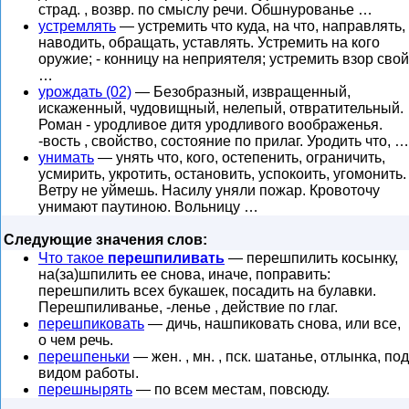
страд. , возвр. по смыслу речи. Обшнурованье …
устремлять
— устремить что куда, на что, направлять,
наводить, обращать, уставлять. Устремить на кого
оружие; - конницу на неприятеля; устремить взор свой
…
урождать (02)
— Безобразный, извращенный,
искаженный, чудовищный, нелепый, отвратительный.
Роман - уродливое дитя уродливого воображенья.
-вость , свойство, состояние по прилаг. Уродить что, …
унимать
— унять что, кого, остепенить, ограничить,
усмирить, укротить, остановить, успокоить, угомонить.
Ветру не уймешь. Насилу уняли пожар. Кровоточу
унимают паутиною. Вольницу …
Следующие значения слов:
Что такое
перешпиливать
— перешпилить косынку,
на(за)шпилить ее снова, иначе, поправить:
перешпилить всех букашек, посадить на булавки.
Перешпиливанье, -ленье , действие по глаг.
перешпиковать
— дичь, нашпиковать снова, или все,
о чем речь.
перешпеньки
— жен. , мн. , пск. шатанье, отлынка, под
видом работы.
перешнырять
— по всем местам, повсюду.