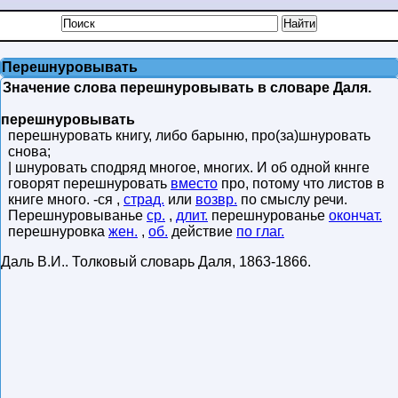
Перешнуровывать
Значение слова перешнуровывать в словаре Даля.
перешнуровывать
перешнуровать книгу, либо барыню, про(за)шнуровать
снова;
| шнуровать сподряд многое, многих. И об одной кннге
говорят перешнуровать
вместо
про, потому что листов в
книге много. -ся ,
страд.
или
возвр.
по смыслу речи.
Перешнуровыванье
ср.
,
длит.
перешнурованье
окончат.
перешнуровка
жен.
,
об.
действие
по глаг.
Даль В.И.
.
Толковый словарь Даля
,
1863-1866
.