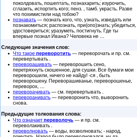
поколдовать, пошептать, познахарить; изурочить,
сглазить, испортить кого; пенз. , тамб. украсть. Разве
что похимистили над тобою?
познавать
— познать кого, что, узнать, изведать или
познакомиться; распознать, при(опо)знать; убедиться,
удостовериться; уразуметь, постигнуть. Где ты
впервые познал Ивана? Человека не …
Следующие значения слов:
Что такое
переворотить
— переворочать и пр. см.
перевертывать .
переворашивать
— переворошить сено,
перетряхнуть скошенное, для сушки. Все бумаги мои
переворошили, ничего не найду! -ся , быть
переворошену. Переворашиванье, переворошенье,
переворох, …
переворачивать
— см. перевертывать .
переворанивать
— переворонить что, выворонить
снова.
Предыдущие толкования слова:
Что означает
переволочь
— и пр. см.
переволакивать .
переволновать
— воды, возволновать; - народ,
помутить. Народ было переволновался, ну да