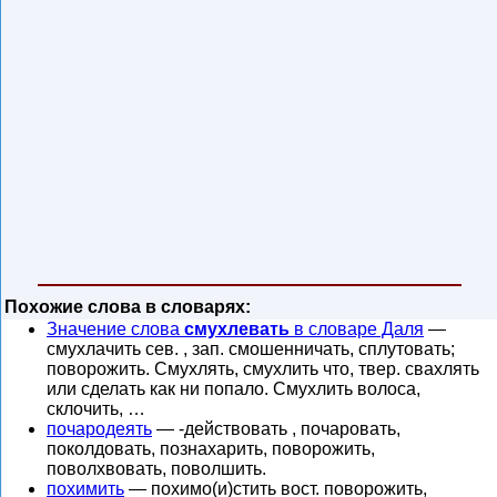
Похожие слова в словарях:
Значение слова
смухлевать
в словаре Даля
—
смухлачить сев. , зап. смошенничать, сплутовать;
поворожить. Смухлять, смухлить что, твер. свахлять
или сделать как ни попало. Смухлить волоса,
склочить, …
почародеять
— -действовать , почаровать,
поколдовать, познахарить, поворожить,
поволхвовать, поволшить.
похимить
— похимо(и)стить вост. поворожить,