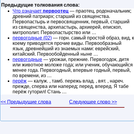
Предыдущие толкования слова:
Что означает
первоотец
— праотец, родоначальник;
древний патриарх; старший из священства.
Первопастырь и первосвященник, первый, старший
из священства, архипастырь, архиерей, епископ,
митрополит. Первопастырство или …
первогодные (02)
— горн. самый простой образ, вид, к
коему приводятся прочие виды. Первообразный
язык, древнейший из знаемых нами: еврейский,
китайский. Первообойденный ныне …
первогодные
— урожаи, прежние. Первогодок, дитя
или животное моложе года; или ученик, обучающийся
менее года. Первогодный, впервые годный, первый,
по времени, из …
перёж
— калуж. , тамб. пережь влад. , вят. , нареч.
прежде, сперва или наперед; перед, вперед. Я табе
перёж гуторил! Стань …
<< Предыдущие слова
Следующее слово >>