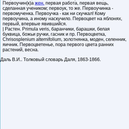
Первоучин(к)а
жен.
первая работа, первая вещь,
сделанная учеником; первоук, то же. Первоучинка -
первомученка. Первоучка - как ни скучкал! Кому
первоучина, а иному наскучило. Первоцвет на яблонях,
первый, впервые явившийся.
| Растен. Primula veris, баранчики, барашки, белая
буквица, божьи ручки, гасник и пр. Первоцветка,
Chrisosplenium alternifolium, золотнянка, моден, селенник,
яичник. Первоцветенье, пора первого цвета ранних
растений, весна.
Даль В.И.
.
Толковый словарь Даля
,
1863-1866
.