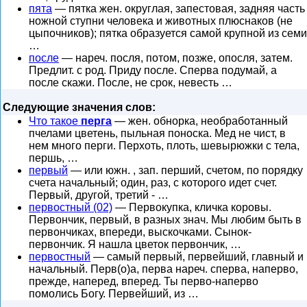
пята
— пятка жен. округлая, запестовая, задняя часть
ножной ступни человека и животных плюснаков (не
цыпочников); пятка образуется самой крупной из семи
…
после
— нареч. посля, потом, позже, опосля, затем.
Предлит. с род. Приду после. Сперва подумай, а
после скажи. После, не срок, невесть …
Следующие значения слов:
Что такое
перга
— жен. обнорка, необработанный
пчелами цветень, пыльная поноска. Мед не чист, в
нем много перги. Перхоть, плоть, шевырюжки с тела,
першь, …
первый
— или южн. , зап. перший, счетом, по порядку
счета начальный; один, раз, с которого идет счет.
Первый, другой, третий - …
первостный (02)
— Первокупка, кличка коровы.
Первончик, первый, в разных знач. Мы любим быть в
первончиках, впереди, выскочками. Сынок-
первончик. Я нашла цветок первончик, …
первостный
— самый первый, первейший, главный и
начальный. Перв(о)а, перва нареч. сперва, наперво,
прежде, наперед, вперед. Ты перво-наперво
помолись Богу. Первейший, из …