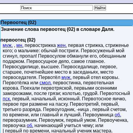
Первоотец (02)
Значение слова первоотец (02) в словаре Даля.
первоотец (02)
муж.
,
мн.
первострижка
жен.
первая стрижка, стриженье
кого; о мальчике: обычай постриги. Первосуженый мой
сгинул, пропал! Первосулом обманули его, обещанным
подарком. Первосущное дело, самое главное.
Первосудилище, высшее. Первоседалище, первое,
старшее, почетнейшее место в заседаньях, место
первоседателя. Первотёл
муж.
первый отел коровы.
Первотёлка или
смол.
первостинка, первотельная
корова. Поехали первотряской, первыми осенними
заморозками, после грязи; колотью, грудой. Первотосный
пск.
первый, начальный, исконный. Первотосное яичко,
первое при размене на пасху. Первотретий, первый,
третьего разряда. Первоугодник, -ница , первый счетом,
по времени, или главный и лучший. Первоумница
об.
перворазумник. Первоумок, первый умом. Первоученка,
первоучка
об.
начинающий учиться чему; или
| первый по времени, начальный ученик мастера.