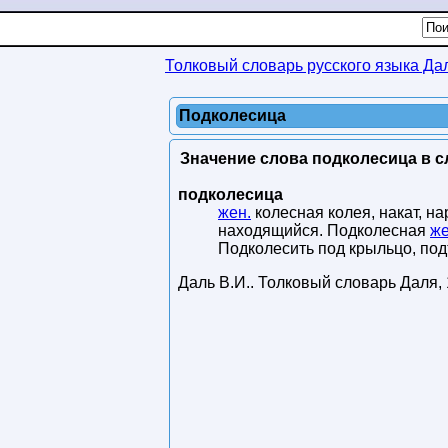
Толковый словарь русского языка Да
Подколесица
Значение слова подколесица в с
подколесица
жен.
колесная колея, накат, на
находящийся. Подколесная
же
Подколесить под крыльцо, подъ
Даль В.И.
.
Толковый словарь Даля
,