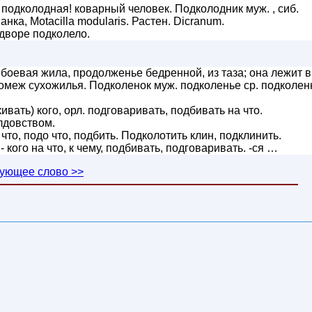
подколодная! коварный человек. Подколодник муж. , сиб.
нка, Motacilla modularis. Растен. Dicranum.
дворе подколело.
боевая жила, продолженье бедренной, из таза; она лежит в
омеж сухожилья. Подколенок муж. подколенье ср. подколен
вать) кого, орл. подговаривать, подбивать на что.
лдовством.
то, подо что, подбить. Подколотить клин, подклинить.
 кого на что, к чему, подбивать, подговаривать. -ся …
ующее слово >>