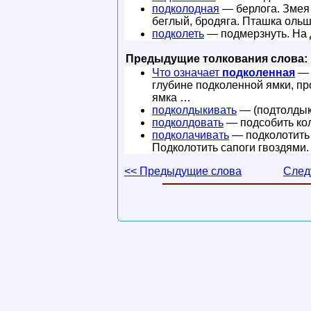
подколодная
— берлога. Змея 
беглый, бродяга. Пташка ольша
подколеть
— подмерзнуть. На 
Предыдущие толкования слова:
Что означает
подколенная
— 
глубине подколенной ямки, пр
ямка …
подколдыкивать
— (подтолдыки
подколдовать
— подсобить ко
подколачивать
— подколотить ч
Подколотить сапоги гвоздями. -
<< Предыдущие слова
След