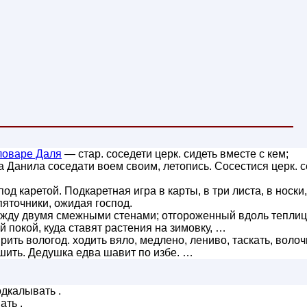
ловаре Даля
— стар. соседети церк. сидеть вместе с кем;
за Данила соседати воем своим, летопись. Сосестися церк. с
д каретой. Подкаретная игра в карты, в три листа, в носки,
пяточники, ожидая господ.
жду двумя смежными стенами; отгороженный вдоль теплиц
 покой, куда ставят растения на зимовку, …
ить вологод. ходить вяло, медлено, лениво, таскать, волоч
шить. Дедушка едва шавит по избе. …
дкалывать .
ать .