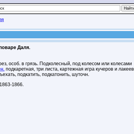
ля
ловаре Даля.
рез, особ. в грязь. Подколесный, под колесом или колесами
н.
подкаретная, три листа, картежная игра кучеров и лакеев
ехать, подкатить, подкатонить, шуточн.
1863-1866
.