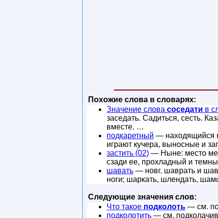
Похожие слова в словарях:
Значение слова
соседати
в с
заседать. Садиться, сесть. Ка
вместе. …
подкаретный
— находящийся по
играют кучера, выносные и за
застить (02)
— Ныне: место ме
сзади ее, прохладный и темный
шавать
— новг. шаврать и шавр
ноги; шаркать, шлендать, шам
Следующие значения слов:
Что такое
подколоть
— см. по
подколотить
— см. подколачив