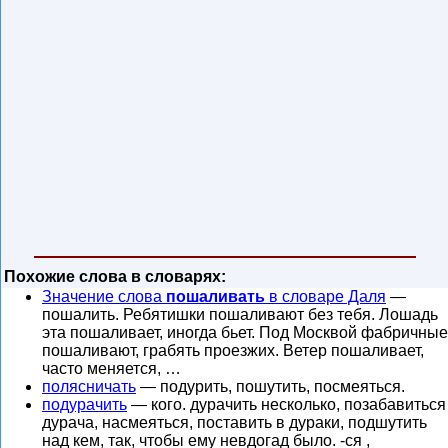
Похожие слова в словарях:
Значение слова
пошаливать
в словаре Даля
—
пошалить. Ребятишки пошаливают без тебя. Лошадь
эта пошаливает, иногда бьет. Под Москвой фабричные
пошаливают, грабять проезжих. Ветер пошаливает,
часто меняется, …
полясничать
— подурить, пошутить, посмеяться.
подурачить
— кого. дурачить несколько, позабавиться
дурача, насмеяться, поставить в дураки, подшутить
над кем, так, чтобы ему невдогад было. -ся ,