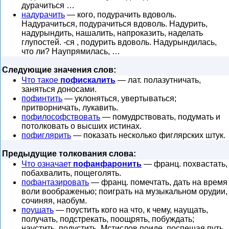
дурачиться …
надурачить
— кого, подурачить вдоволь.
Надурачиться, подурачиться вдоволь. Надурить,
надурындить, нашалить, напроказить, наделать
глупостей. -ся , подурить вдоволь. Надурындилась,
что ли? Наупрямилась, …
Следующие значения слов:
Что такое
пофискалить
— лат. полазутничать,
заняться доносами.
пофинтить
— уклоняться, увертываться;
притворничать, лукавить.
пофилософствовать
— помудрствовать, подумать и
потолковать о высших истинах.
пофиглярить
— показать несколько фиглярских штук.
Предыдущие толкования слова:
Что означает
пофанфаронить
— франц. похвастать,
побахвалить, пощеголять.
пофантазировать
— франц. помечтать, дать на время
воли воображенью; поиграть на музыкальном орудии,
сочиняя, наобум.
поущать
— поустить кого на что, к чему, наущать,
получать, подстрекать, поощрять, побуждать;
наустить, подустить. Мстислов поиде, поспешая путь