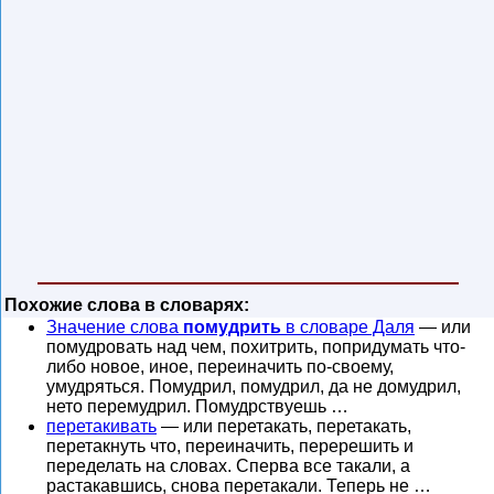
Похожие слова в словарях:
Значение слова
помудрить
в словаре Даля
— или
помудровать над чем, похитрить, попридумать что-
либо новое, иное, переиначить по-своему,
умудряться. Помудрил, помудрил, да не домудрил,
нето перемудрил. Помудрствуешь …
перетакивать
— или перетакать, перетакать,
перетакнуть что, переиначить, перерешить и
переделать на словах. Сперва все такали, а
растакавшись, снова перетакали. Теперь не …