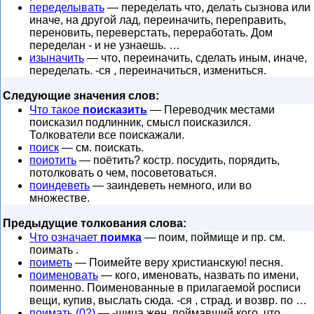
переделывать
— переделать что, делать сызнова или
иначе, на другой лад, переиначить, переправить,
переновить, переверстать, переработать. Дом
переделан - и не узнаешь. …
изыначить
— что, переиначить, сделать иным, иначе,
переделать. -ся , переиначиться, измениться.
Следующие значения слов:
Что такое
поисказить
— Переводчик местами
поисказил подлинник, смысл поисказился.
Толкователи все поискажали.
поиск
— см. поискать.
поиотить
— поётить? костр. посудить, порядить,
потолковать о чем, посоветоваться.
поиндеветь
— заиндеветь немного, или во
множестве.
Предыдущие толкования слова:
Что означает
поимка
— поим, поймище и пр. см.
поимать .
поиметь
— Поимейте веру христианскую! песня.
поименовать
— кого, именовать, назвать по имени,
поименно. Поименованные в прилагаемой росписи
вещи, купив, выслать сюда. -ся , страд. и возвр. по …
поимать (02)
— -щица жен. поймавший кого, что.