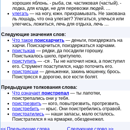
хороших яблонь. - рыба, см. частиковая (частый). -
лодка, для клади, не для перевозки людей. …
улегать
— на ногу, южн. прихрамывать. Не закована
ль лошадь, что она улегает? Улегаться, улечься или
улегчись, ложиться, лечь для отдыха, лечь …
Следующие значения слов:
Что такое
поисхарчить
— деньги, поиздержать на
харчи. Поисхарчиться, поиздержаться харчами.
поистыкав
— рядки, да посадили горошку.
Поистыкалось шило, притупело.
поиступить
— -ся . Ты не наточил ножа, а поиступил
его. Струмент поаступился, надо поточить его.
поистрясши
— деньженки, закинь мошенку, брось.
Поистрясся я дорогою, все кости болят.
Предыдущие толкования слова:
Что означает
поистрепал
— ты лапотки,
поистрепались они у тебя.
поистрезвить
— кого, повытрезвить, протрезвить.
поистребить
— крыс. Они поистребились отравой.
поистратились
— наши запасы, мало осталось.
Поистратился я на ярмарке, обезденежел.
<< Предыдущие слова
Следующее слово >>