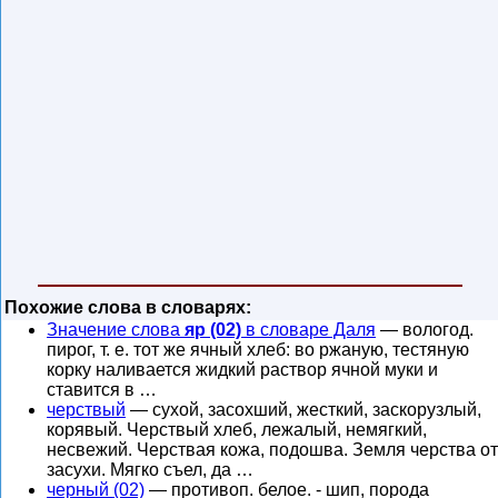
Похожие слова в словарях:
Значение слова
яр (02)
в словаре Даля
— вологод.
пирог, т. е. тот же ячный хлеб: во ржаную, тестяную
корку наливается жидкий раствор ячной муки и
ставится в …
черствый
— сухой, засохший, жесткий, заскорузлый,
корявый. Черствый хлеб, лежалый, немягкий,
несвежий. Черствая кожа, подошва. Земля черства от
засухи. Мягко съел, да …
черный (02)
— противоп. белое. - шип, порода