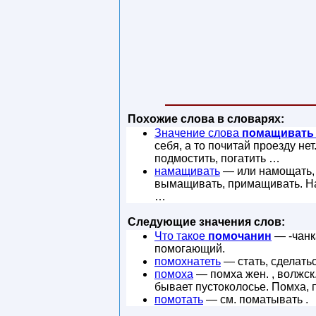
Похожие слова в словарях:
Значение слова
помащивать
себя, а то почитай проезду нет
подмостить, погатить …
намащивать
— или намощать, 
вымащивать, примащивать. Нам
…
Следующие значения слов:
Что такое
помочанин
— -чанк
помогающий.
помохнатеть
— стать, сделать
помоха
— помха жен. , волжск.
бывает пустоколосье. Помха, 
помотать
— см. поматывать .