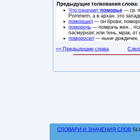
Предыдущие толкования слова:
Что означает
поморье
— ср. п
Pommern, а в архан. это запад
поморщил
— он брови, поморщ
поморочь
— помрачь жен. , пск
пасмурная; или тень, мрак, о
поморосил
— ныне дождичек, в
<< Предыдущие слова
След
СЛОВАРИ И ЗНАЧЕНИЯ СЛОВ
SL