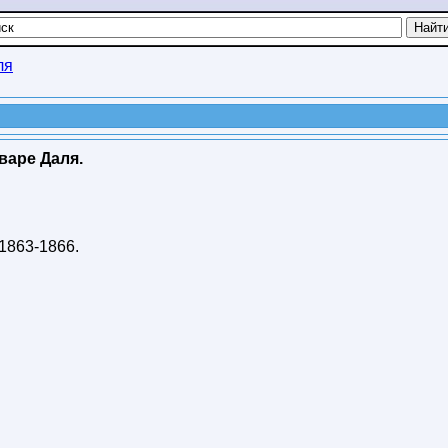
ля
варе Даля.
1863-1866
.