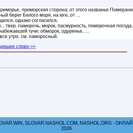
риморье, приморская сторона; от этого названье Померани
ный берег Белого моря, на юге, от …
ился, однако согласился.
. , твер. паморочь, морок, пасмурность, поморочная погода,
т набежавшей тучи; обморок, одуренье, …
се утро. см. паморосный.
ующее слово >>
OVAR.WIN, SLOVAR.NASHOL.COM, NASHOL.ORG - ОНЛАЙН
2026