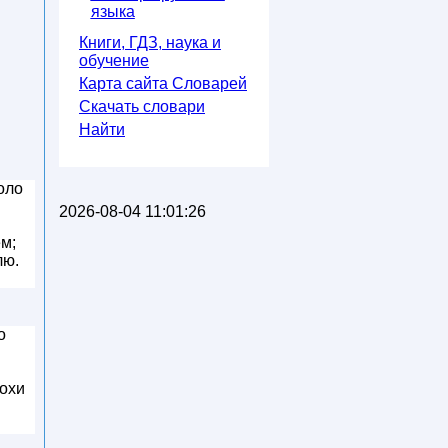
языка
Книги, ГДЗ, наука и
обучение
Карта сайта Словарей
Скачать словари
Найти
оло
2026-08-04 11:01:26
м;
лю.
о
мохи