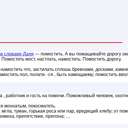
в словаре Даля
— помостить. А вы помащивайте дорогу ок
. Помостить мост, настлать, намостить. Помостить дорогу,
намостить что, застилать сплошь бревнами, досками, камне
остить пол, полати. -ся , быть намощаему; помостить вво
а , работник и гость на помочи. Поможливый человек, охотн
ся мохнатым, покосматеть.
 мгла, туман, горькая роса или пар, вредящий хлебу; от по
помеха, препятствие, препона; …