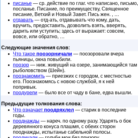
писанье
— ср. действие по глаг. что написано, письмо,
посланье. Писание, по преимуществу, Священное
писание, Ветхий и Новый Завет. Пись жен. , …
отдавать
— отд-ать, отдавывать что кому, дать,
вручить, предоставить, дозволить взять, вверять,
дарить или уступить; здесь от выражает: совсем,
вовсе, или обратно, …
Следующие значения слов:
Что такое
поозорничали
— поозоровали вчера
пьяницы, окна повыбили.
поозор
— ниж. живущий на озере, занимающийся там
рыболовством (Шейн).
поознакомить
— приезжих с городом, с местностью
его. Поознакомясь с новою службой, я к ней
попривык.
поодурели
— было все от чаду в бане, едва вышли.
Предыдущие толкования слова:
Что означает
поодряхлел
— старик в последние
годы.
пооднажды
— нареч. по одному разу. Ударять о бок
деревянного конуса плашмя, с обеих сторон
пооднажды, испытанье сабельной полосы.
поодичали
— голуби мои без призору.