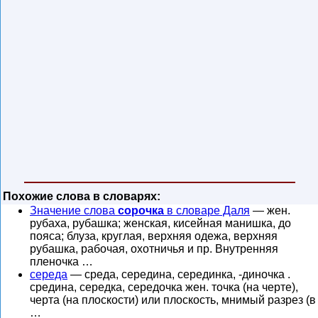
Похожие слова в словарях:
Значение слова
сорочка
в словаре Даля
— жен.
рубаха, рубашка; женская, кисейная манишка, до
пояса; блуза, круглая, верхняя одежа, верхняя
рубашка, рабочая, охотничья и пр. Внутренняя
пленочка …
середа
— среда, середина, серединка, -диночка .
средина, середка, середочка жен. точка (на черте),
черта (на плоскости) или плоскость, мнимый разрез (в
…