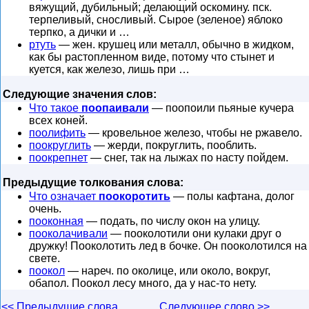
вяжущий, дубильный; делающий оскомину. пск.
терпеливый, сносливый. Сырое (зеленое) яблоко
терпко, а дички и …
ртуть
— жен. крушец или металл, обычно в жидком,
как бы растопленном виде, потому что стынет и
куется, как железо, лишь при …
Следующие значения слов:
Что такое
поопаивали
— поопоили пьяные кучера
всех коней.
поолифить
— кровельное железо, чтобы не ржавело.
поокруглить
— жерди, покруглить, пооблить.
поокрепнет
— снег, так на лыжах по насту пойдем.
Предыдущие толкования слова:
Что означает
поокоротить
— полы кафтана, долог
очень.
пооконная
— подать, по числу окон на улицу.
пооколачивали
— пооколотили они кулаки друг о
дружку! Пооколотить лед в бочке. Он пооколотился на
свете.
поокол
— нареч. по околице, или около, вокруг,
обапол. Поокол лесу много, да у нас-то нету.
<< Предыдущие слова
Следующее слово >>