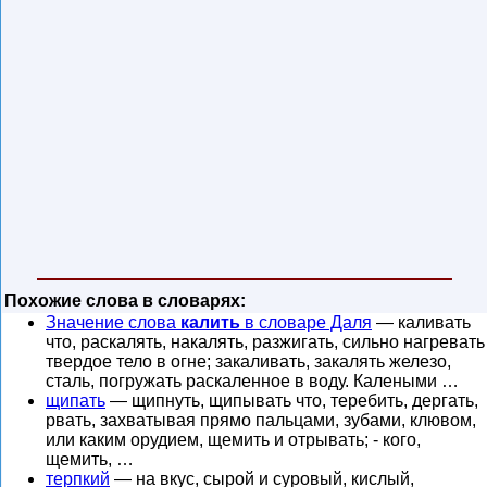
Похожие слова в словарях:
Значение слова
калить
в словаре Даля
— каливать
что, раскалять, накалять, разжигать, сильно нагревать
твердое тело в огне; закаливать, закалять железо,
сталь, погружать раскаленное в воду. Калеными …
щипать
— щипнуть, щипывать что, теребить, дергать,
рвать, захватывая прямо пальцами, зубами, клювом,
или каким орудием, щемить и отрывать; - кого,
щемить, …
терпкий
— на вкус, сырой и суровый, кислый,