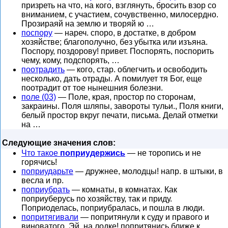
призреть на что, на кого, взглянуть, бросить взор со
вниманием, с участием, сочувственно, милосердно.
Прозираяй на землю и творяй ю …
поспору
— нареч. споро, в достатке, в добром
хозяйстве; благополучно, без убытка или изъяна.
Поспору, поздорову! привет. Поспорять, поспорить
чему, кому, подспорять, …
поотрадить
— кого, стар. облегчить и освободить
несколько, дать отрады. А помилует тя Бог, еще
поотрадит от тое нынешния болезни.
поле (03)
— Поле, края, простор по сторонам,
закраины. Поля шляпы, завороты тульи., Поля книги,
белый простор вкруг печати, письма. Делай отметки
на …
Следующие значения слов:
Что такое
поприудержись
— не торопись и не
горячись!
поприударьте
— дружнее, молодцы! напр. в штыки, в
весла и пр.
поприубрать
— комнаты, в комнатах. Как
поприуберусь по хозяйству, так и приду.
Поприоделась, поприубралась, и пошла в люди.
попритягивали
— попритянули к суду и правого и
виноватого. Эй, на лодке! попритянись ближе к