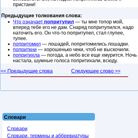
пристани!
Предыдущие толкования слова:
Что означает
попритупил
— ты мне топор мой,
вперед тебе его не дам. Снаряд попритупился, надо
наточить его. Он что-то попритупел, стал глупее,
тупее.
попритомил
— лошадей, попритомились лошадки.
поприткни
— хорошенько чеки, чтоб не выскочили.
попритихла
— погода, а небо все еще хмурится. Ночь
настала, шумные голоса попритихали, всюду.
<< Предыдущие слова
Следующее слово >>
Словари
Словари
Словари, термины и аббревиатуры