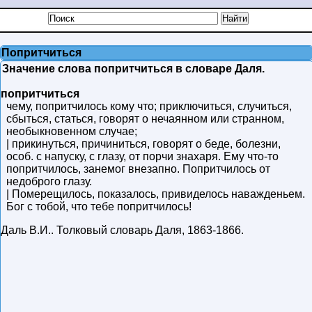
Попритчиться
Значение слова попритчиться в словаре Даля.
попритчиться
чему, попритчилось кому что; приключиться, случиться,
сбыться, статься, говорят о нечаянном или странном,
необыкновенном случае;
| прикинуться, причиниться, говорят о беде, болезни,
особ. с напуску, с глазу, от порчи знахаря. Ему что-то
попритчилось, занемог внезапно. Попритчилось от
недоброго глазу.
| Померещилось, показалось, привиделось наважденьем.
Бог с тобой, что тебе попритчилось!
Даль В.И.
.
Толковый словарь Даля
,
1863-1866
.