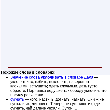
Похожие слова в словарях:
Значение слова
уклочивать
в словаре Даля
—
уклочить что, взбить, всклочить, взъерошить
клочьями, вспушить; одеть клочьями, дать густо
обрасти. Парнишка дедушке так бороду уклочил, что
насилу расчесали. …
сугнать
— кого, настичь, догнать, нагнать. Они ж не
сугнали их, летописн. Теперя не сугонишь их, где
сугнать, чай далече уехали. Сугон …