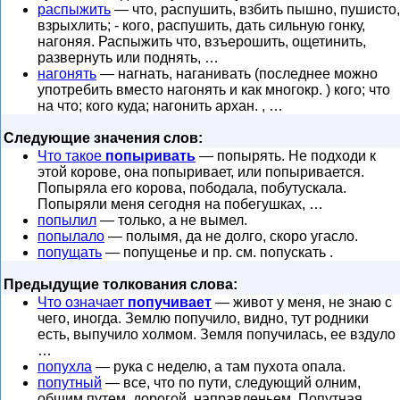
распыжить
— что, распушить, взбить пышно, пушисто,
взрыхлить; - кого, распушить, дать сильную гонку,
нагоняя. Распыжить что, взъерошить, ощетинить,
развернуть или поднять, …
нагонять
— нагнать, наганивать (последнее можно
употребить вместо нагонять и как многокр. ) кого; что
на что; кого куда; нагонить архан. , …
Следующие значения слов:
Что такое
попыривать
— попырять. Не подходи к
этой корове, она попыривает, или попыривается.
Попыряла его корова, пободала, побутускала.
Попыряли меня сегодня на побегушках, …
попылил
— только, а не вымел.
попылало
— полымя, да не долго, скоро угасло.
попущать
— попущенье и пр. см. попускать .
Предыдущие толкования слова:
Что означает
попучивает
— живот у меня, не знаю с
чего, иногда. Землю попучило, видно, тут родники
есть, выпучило холмом. Земля попучилась, ее вздуло
…
попухла
— рука с неделю, а там пухота опала.
попутный
— все, что по пути, следующий олним,
общим путем, дорогой, направленьем. Попутная