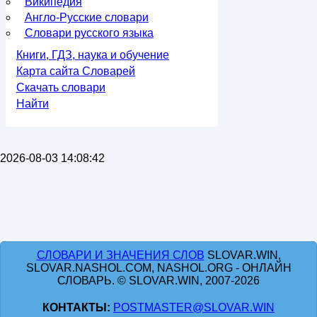
Википедия
Англо-Русские словари
Словари русского языка
Книги, ГДЗ, наука и обучение
Карта сайта Словарей
Скачать словари
Найти
2026-08-03 14:08:42
СЛОВАРИ И ЗНАЧЕНИЯ СЛОВ
SLOVAR.WIN,
SLOVAR.NASHOL.COM, NASHOL.ORG - ОНЛАЙН
СЛОВАРЬ. © SLOVAR.WIN, 2007-2026
КОНТАКТЫ:
POSTMASTER@SLOVAR.WIN