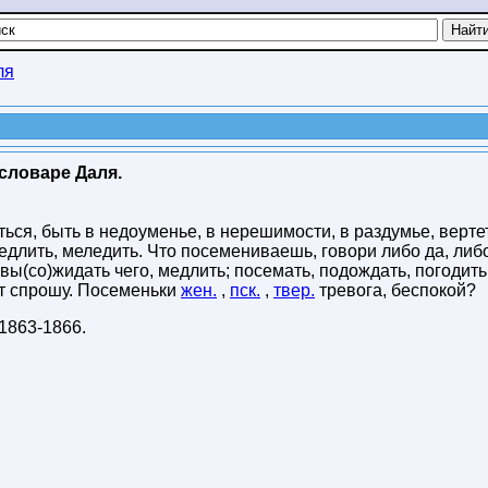
ля
словаре Даля.
ться, быть в недоуменье, в нерешимости, в раздумье, верте
едлить, меледить. Что посемениваешь, говори либо да, либо
вы(со)жидать чего, медлить; посемать, подождать, погодить
от спрошу. Посеменьки
жен.
,
пск.
,
твер.
тревога, беспокой?
1863-1866
.