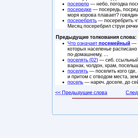
посерело
— небо, погодка посе
посередке
— посередь, посред
моря корова плавает? говяди
посеребрять
— посеребрить что
Месяц посеребрил струи речки.
Предыдущие толкования слова:
Что означает
посемейный
— о
которых населенье расписано
по-домашнему, …
поселять (02)
— сиб. ссыльный
варнак, чолдон, храм, посельщ
поселять
— поселить кого где, 
и притом с отводом места, зем
посель
— нареч. доселе, до се
<< Предыдущие слова
След