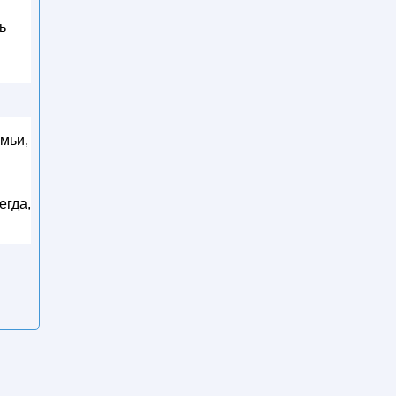
ь
мьи,
егда,