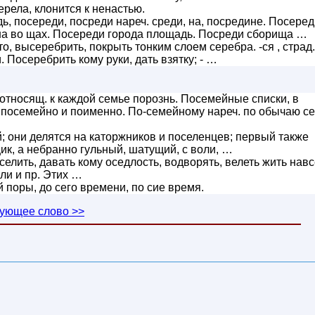
рела, клонится к ненастью.
ь, посереди, посреди нареч. среди, на, посредине. Посеред
на во щах. Посереди города площадь. Посреди сборища …
, высеребрить, покрыть тонким слоем серебра. -ся , страд.
 Посеребрить кому руки, дать взятку; - …
тносящ. к каждой семье порознь. Посемейные списки, в
 посемейно и поименно. По-семейному нареч. по обычаю се
; они делятся на каторжников и поселенцев; первый также
ик, а небранно гульный, шатущий, с воли, …
селить, давать кому оседлость, водворять, велеть жить навс
ли и пр. Этих …
й поры, до сего времени, по сие время.
ующее слово >>