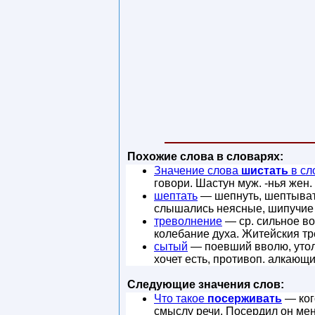
Похожие слова в словарях:
Значение слова
шистать
в сл
говори. Шастун муж. -нья жен. 
шептать
— шепнуть, шептывать,
слышались неясные, шипучие 
треволнение
— ср. сильное во
колебание духа. Житейския т
сытый
— поевший вволю, утоли
хочет есть, противоп. алкающ
Следующие значения слов:
Что такое
посерживать
— кого
смыслу речи. Посердил он ме