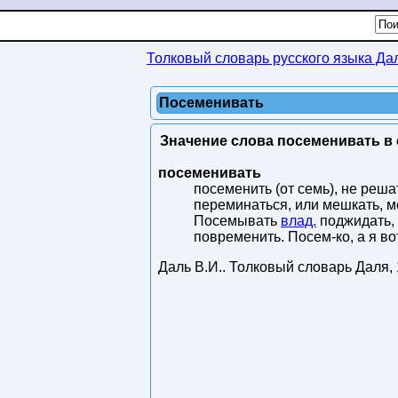
Толковый словарь русского языка Да
Посеменивать
Значение слова посеменивать в 
посеменивать
посеменить (от семь), не реша
переминаться, или мешкать, м
Посемывать
влад.
поджидать, 
повременить. Посем-ко, а я в
Даль В.И.
.
Толковый словарь Даля
,