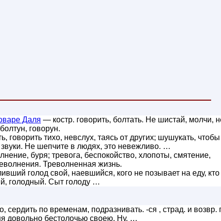
оваре Даля
— костр. говорить, болтать. Не шистай, молчи, н
болтун, говорун.
 говорить тихо, невслух, таясь от других; шушукать, чтобы
звуки. Не шепчите в людях, это невежливо. …
лнение, буря; тревога, беспокойство, хлопоты, смятение,
револнения. Треволненная жизнь.
вший голод свой, наевшийся, кого не позывает на еду, кто
ий, голодный. Сыт голоду …
, сердить по временам, подразнивать. -ся , страд. и возвр. 
ня довольно бестолочью своею. Ну, …