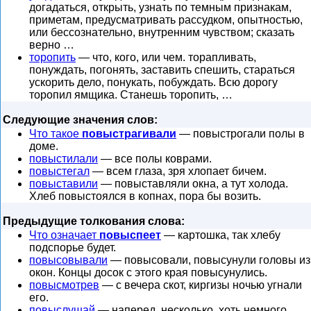
догадаться, открыть, узнать по темным признакам,
приметам, предусматривать рассудком, опытностью,
или бессознательно, внутренним чувством; сказать
верно …
торопить
— что, кого, или чем. торапливать,
понуждать, погонять, заставить спешить, стараться
ускорить дело, понукать, побуждать. Всю дорогу
торопил ямщика. Станешь торопить, …
Следующие значения слов:
Что такое
повыстрагивали
— повыстрогали полы в
доме.
повыстилали
— все полы коврами.
повыстегал
— всем глаза, зря хлопает бичем.
повыставили
— повыставляли окна, а тут холода.
Хлеб повыстоялся в копнах, пора бы возить.
Предыдущие толкования слова:
Что означает
повыспеет
— картошка, так хлебу
подспорье будет.
повысовывали
— повысовали, повысунули головы из
окон. Концы досок с этого края повысунулись.
повысмотрев
— с вечера скот, киргизы ночью угнали
его.
повыслушай
— наперед, несколько, хоть немного.