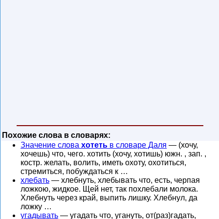
Похожие слова в словарях:
Значение слова
хотеть
в словаре Даля
— (хочу,
хочешь) что, чего. хотить (хочу, хотишь) южн. , зап. ,
костр. желать, волить, иметь охоту, охотиться,
стремиться, побуждаться к …
хлебать
— хлебнуть, хлебывать что, есть, черпая
ложкою, жидкое. Щей нет, так похлебали молока.
Хлебнуть через край, выпить лишку. Хлебнул, да
ложку …
угадывать
— угадать что, угануть, от(раз)гадать,