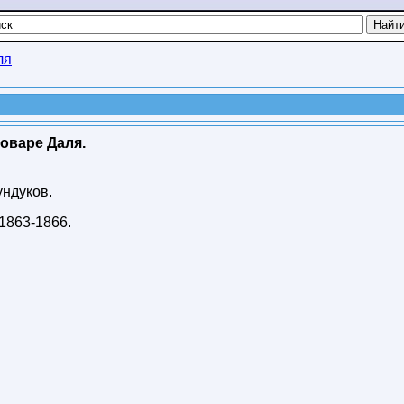
ля
оваре Даля.
ундуков.
1863-1866
.