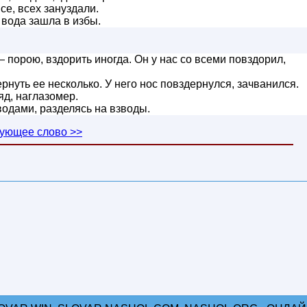
се, всех зануздали.
 вода зашла в избы.
 порою, вздорить иногда. Он у нас со всеми повздорил,
рнуть ее несколько. У него нос повздернулся, зачванился.
яд, наглазомер.
водами, разделясь на взводы.
ующее слово >>