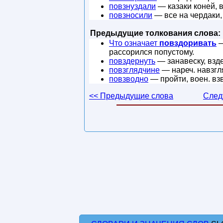
повзнуздали
— казаки коней, в
повзносили
— все на чердаки,
Предыдущие толкования слова:
Что означает
повздоривать
—
рассорился попустому.
повздернуть
— занавеску, взде
повзглядчине
— нареч. навзгл
повзводно
— пройти, воен. вз
<< Предыдущие слова
След