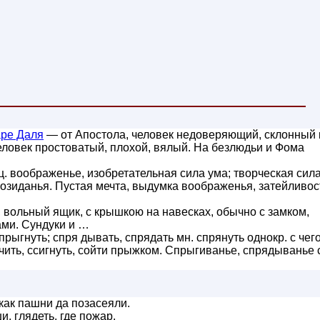
аре Даля
— от Апостола, человек недоверяющий, склонный 
ловек простоватый, плохой, вялый. На безлюдьи и Фома
нц. воображенье, изобретательная сила ума; творческая сил
озиданья. Пустая мечта, выдумка воображенья, затейливос
а, вольный ящик, с крышкою на навесках, обычно с замком,
ами. Сундуки и …
рыгнуть; спря дывать, спрядать мн. спрянуть однокр. с чего
очить, ссигнуть, сойти прыжком. Спрыгиванье, спрядыванье 
как пашни да позасеяли.
, глядеть, где пожар.