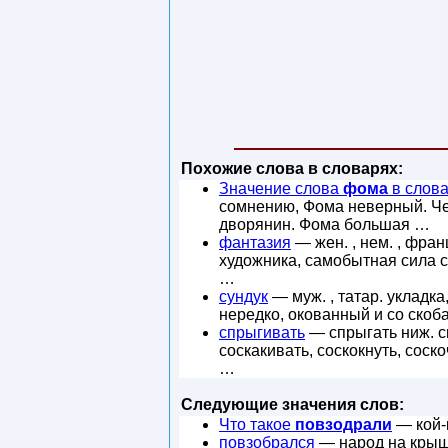
Похожие слова в словарях:
Значение слова
фома
в слов
сомнению, Фома неверный. Че
дворянин. Фома большая …
фантазия
— жен. , нем. , фра
художника, самобытная сила с
…
сундук
— муж. , татар. укладк
нередко, окованный и со скоб
спрыгивать
— спрыгать ниж. сп
соскакивать, соскокнуть, соск
…
Следующие значения слов:
Что такое
повзодрали
— кой-
повзобрался
— народ на крыши