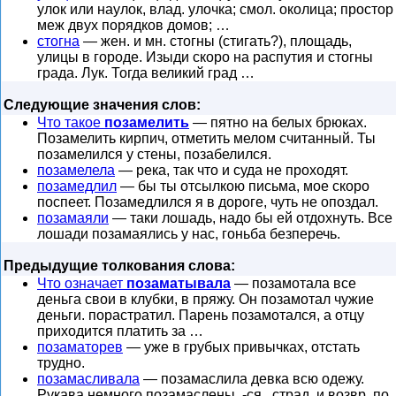
улок или наулок, влад. улочка; смол. околица; простор
меж двух порядков домов; …
стогна
— жен. и мн. стогны (стигать?), площадь,
улицы в городе. Изыди скоро на распутия и стогны
града. Лук. Тогда великий град …
Следующие значения слов:
Что такое
позамелить
— пятно на белых брюках.
Позамелить кирпич, отметить мелом считанный. Ты
позамелился у стены, позабелился.
позамелела
— река, так что и суда не проходят.
позамедлил
— бы ты отсылкою письма, мое скоро
поспеет. Позамедлился я в дороге, чуть не опоздал.
позамаяли
— таки лошадь, надо бы ей отдохнуть. Все
лошади позамаялись у нас, гоньба безперечь.
Предыдущие толкования слова:
Что означает
позаматывала
— позамотала все
деньга свои в клубки, в пряжу. Он позамотал чужие
деньги. порастратил. Парень позамотался, а отцу
приходится платить за …
позаматорев
— уже в грубых привычках, отстать
трудно.
позамасливала
— позамаслила девка всю одежу.
Рукава немного позамаслены. -ся , страд. и возвр. по