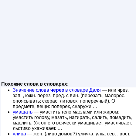
Похожие слова в словарях:
Значение слова
через
в словаре Даля
— или чрез,
зап. , южн. перез, пред. с вин. (перезать, малорос.
опоясывать; скерас, литовск. поперечный). О
предмете, вещи: поперек, снаружи …
умащать
— умастить тело маслами или жиром;
умастить голову, мазать, натирать, салить, помадить,
маслить. Уж он его всячески умащивает, умасливает,
льстиво ухаживает. …
улица
— жен. (лицо домов?) уличка; улка сев. , вост.