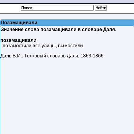
Позамащивали
Значение слова позамащивали в словаре Даля.
позамащивали
позамостили все улицы, вымостили.
Даль В.И.
.
Толковый словарь Даля
,
1863-1866
.