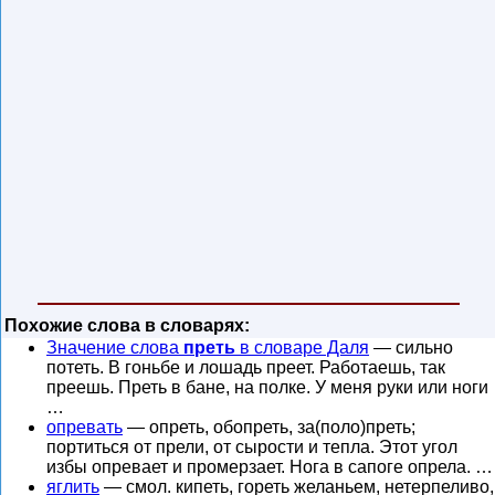
Похожие слова в словарях:
Значение слова
преть
в словаре Даля
— сильно
потеть. В гоньбе и лошадь преет. Работаешь, так
преешь. Преть в бане, на полке. У меня руки или ноги
…
опревать
— опреть, обопреть, за(поло)преть;
портиться от прели, от сырости и тепла. Этот угол
избы опревает и промерзает. Нога в сапоге опрела. …
яглить
— смол. кипеть, гореть желаньем, нетерпеливо,