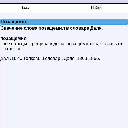
Позащемил
Значение слова позащемил в словаре Даля.
позащемил
все пальцы. Трещина в доске позащемилась, сселась от
сырости.
Даль В.И.
.
Толковый словарь Даля
,
1863-1866
.