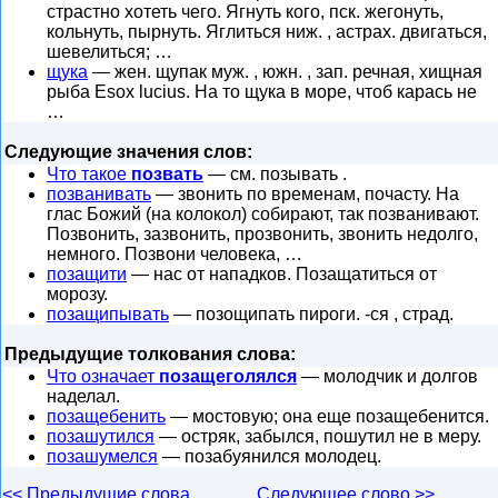
страстно хотеть чего. Ягнуть кого, пск. жегонуть,
кольнуть, пырнуть. Яглиться ниж. , астрах. двигаться,
шевелиться; …
щука
— жен. щупак муж. , южн. , зап. речная, хищная
рыба Esox lucius. На то щука в море, чтоб карась не
…
Следующие значения слов:
Что такое
позвать
— см. позывать .
позванивать
— звонить по временам, почасту. На
глас Божий (на колокол) собирают, так позванивают.
Позвонить, зазвонить, прозвонить, звонить недолго,
немного. Позвони человека, …
позащити
— нас от нападков. Позащатиться от
морозу.
позащипывать
— позощипать пироги. -ся , страд.
Предыдущие толкования слова:
Что означает
позащеголялся
— молодчик и долгов
наделал.
позащебенить
— мостовую; она еще позащебенится.
позашутился
— остряк, забылся, пошутил не в меру.
позашумелся
— позабуянился молодец.
<< Предыдущие слова
Следующее слово >>