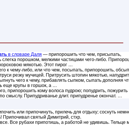
ать
в словаре Даля
— припорошить что чем, присыпать,
ь слегка порошком, мелкими частицами чего-либо. Припоро
пороховою мякотью. Этот пирог …
го к чему-либо, или что чем, посыпать, припорошить, обсып
труси резку мучицей. Притрусить штопин мякотью, напудрит
пнуть чего к чему, прибавлять сыпком, сыпать дополняя чт
ь еще крупы в горшок, а …
го, припорошить кому волоса пудрою; попудрить, пожурить
р. по смыслу. Припудриванье длит. припудренье окончат. …
почить или припочинуть, прилечь для отдыху; соснуть немн
ь! Припочивал святый Димитрий, стхр.
 все. Все рубахи припотишь, а работой не удивишь. Тельце 