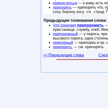
припоститься
— к кому, есть п
припорять
— припорить что, пр
соху, борону, косу. -ся , страд
Предыдущие толкования слова:
Что означает
припоромить
— 
пристанище, службу, хлеб. Мн
припорожный
— у порога, при
высокого порога, одна ступень
припорный
— припорка и пр. с
припорить.
— см. припорять .
<< Предыдущие слова
След