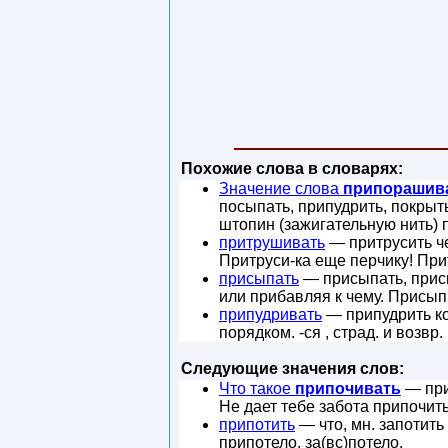
Похожие слова в словарях:
Значение слова
припорашив
посыпать, припудрить, покрыт
штопин (зажигательную нить) 
притрушивать
— притрусить че
Притруси-ка еще перчику! При
присыпать
— присыпать, присы
или прибавляя к чему. Присып
припудривать
— припудрить ко
порядком. -ся , страд. и возв
Следующие значения слов:
Что такое
припочивать
— при
Не дает тебе забота припочит
припотить
— что, мн. запотить
припотело, за(вс)потело.