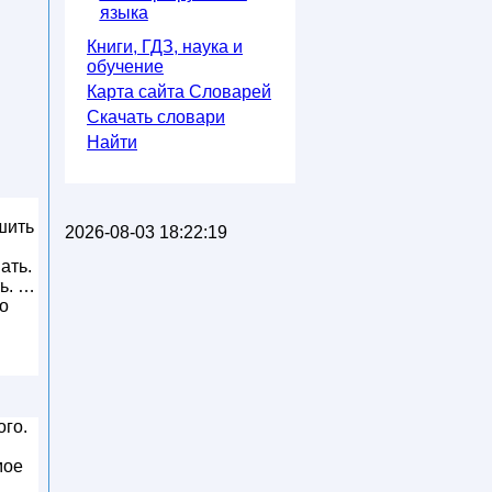
языка
Книги, ГДЗ, наука и
обучение
Карта сайта Словарей
Скачать словари
Найти
шить
2026-08-03 18:22:19
ать.
ь. …
о
ого.
мое