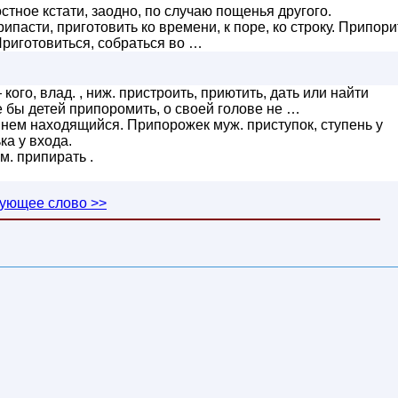
остное кстати, заодно, по случаю пощенья другого.
ипасти, приготовить ко времени, к поре, ко строку. Припори
. Приготовиться, собраться во …
кого, влад. , ниж. пристроить, приютить, дать или найти
е бы детей припоромить, о своей голове не …
 нем находящийся. Припорожек муж. приступок, ступень у
ка у входа.
м. припирать .
ующее слово >>