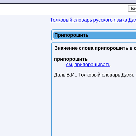
Толковый словарь русского языка Да
Припорошить
Значение слова припорошить в с
припорошить
см.
припорашивать
.
Даль В.И.
.
Толковый словарь Даля
,