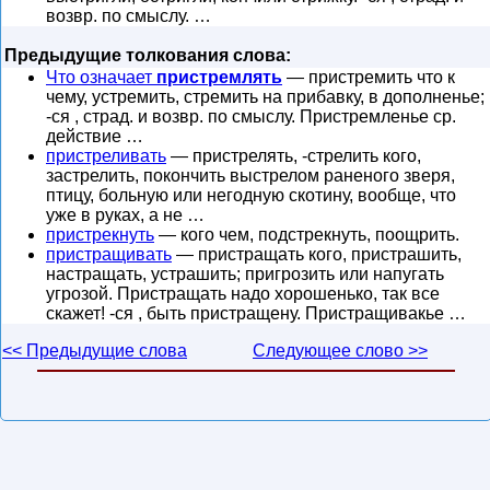
возвр. по смыслу. …
Предыдущие толкования слова:
Что означает
пристремлять
— пристремить что к
чему, устремить, стремить на прибавку, в дополненье;
-ся , страд. и возвр. по смыслу. Пристремленье ср.
действие …
пристреливать
— пристрелять, -стрелить кого,
застрелить, покончить выстрелом раненого зверя,
птицу, больную или негодную скотину, вообще, что
уже в руках, а не …
пристрекнуть
— кого чем, подстрекнуть, поощрить.
пристращивать
— пристращать кого, пристрашить,
настращать, устрашить; пригрозить или напугать
угрозой. Пристращать надо хорошенько, так все
скажет! -ся , быть пристращену. Пристращивакье …
<< Предыдущие слова
Следующее слово >>