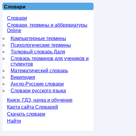
Словари
Словари
Словари, термины и аббревиатуры
Online
Компьютерные термины
Психологические термины
Толковый словарь Даля
Словарь терминов для учеников и
студентов
Математический словарь
Википедия
Англо-Русские словари
Словари русского языка
Книги, ГДЗ, наука и обучение
Карта сайта Словарей
Скачать словари
Найти