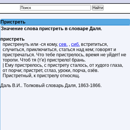
Пристреть
Значение слова пристреть в словаре Даля.
пристреть
пристренуть или -ся кому,
сев.
,
сиб.
встретиться,
случиться, приключиться, статься над кем; говорят и
пристречаться. Что тебе пристрелось, время не уйдет! не
торопи. Чтоб тя (т'е) пристрело! брань.
| Ему пристрелось, с пристрету сталось, от худого глаза,
от порчи; пристрет, сглаз, уроки, порча, озёв.
Пристретный, к пристрелу относящ.
Даль В.И.
.
Толковый словарь Даля
,
1863-1866
.