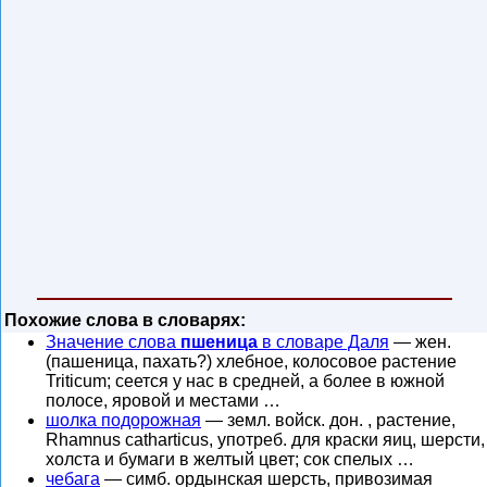
Похожие слова в словарях:
Значение слова
пшеница
в словаре Даля
— жен.
(пашеница, пахать?) хлебное, колосовое растение
Triticum; сеется у нас в средней, а более в южной
полосе, яровой и местами …
шолка подорожная
— земл. войск. дон. , растение,
Rhamnus catharticus, употреб. для краски яиц, шерсти,
холста и бумаги в желтый цвет; сок спелых …
чебага
— симб. ордынская шерсть, привозимая