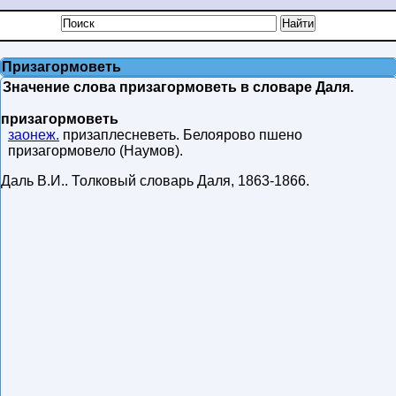
Призагормоветь
Значение слова призагормоветь в словаре Даля.
призагормоветь
заонеж.
призаплесневеть. Белоярово пшено
призагормовело (Наумов).
Даль В.И.
.
Толковый словарь Даля
,
1863-1866
.