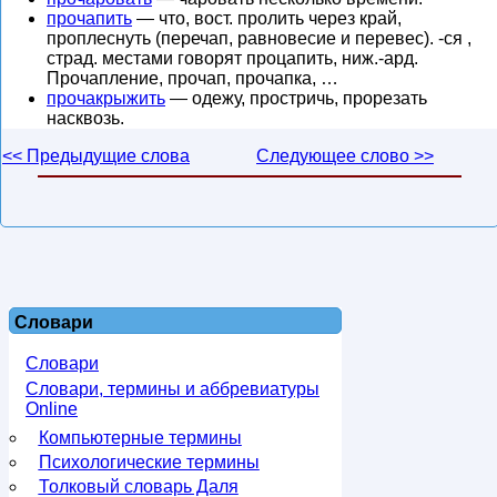
прочапить
— что, вост. пролить через край,
проплеснуть (перечап, равновесие и перевес). -ся ,
страд. местами говорят процапить, ниж.-ард.
Прочапление, прочап, прочапка, …
прочакрыжить
— одежу, простричь, прорезать
насквозь.
<< Предыдущие слова
Следующее слово >>
Словари
Словари
Словари, термины и аббревиатуры
Online
Компьютерные термины
Психологические термины
Толковый словарь Даля