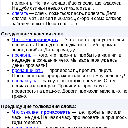
положить. Не там курица яйцо снесла, где кудахчет.
На дубу свинья гнездо свила, а овца …
слегать
— слечь, ложиться; пасть, полегать. Дети
слегли, мать из сил выбилась, скоро и сама сляжет,
заболев, ляжет. Вечор слег, а в …
Следующие значения слов:
Что такое
прочедать
— ? что, костр. пропустить или
прозевать. Прочад и прочадка жен. , сиб. промах,
зевок, ошибка. Дать прочадку.
прочаять
— кого, что, прожить, пробыть в чаянии, в
надежде, в ожидании чего. Мы вас вчера уж весь
денек прочаяли!
прочашничать
— пропировать, пропить, пируя.
Прочашничали, прображничали всю темну ноченьку!
прочахнуть
— чахнуть несколько времени. С год
прочахла и померла. Провянуть, просохнуть,
проветреть на воздухе. Дороги прочахли маленько, не
грязно.
Предыдущие толкования слова:
Что означает
прочасовать
— где, пробыть час или
часы, не дни. Не чаяли часу прочасовать, а пришлось
годы годовать.
прочаровать
— чаровать несколько времени.