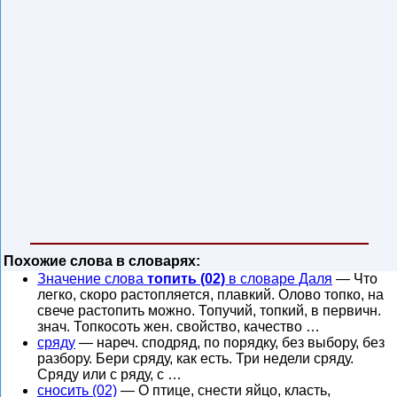
Похожие слова в словарях:
Значение слова
топить (02)
в словаре Даля
— Что
легко, скоро растопляется, плавкий. Олово топко, на
свече растопить можно. Топучий, топкий, в первичн.
знач. Топкосоть жен. свойство, качество …
сряду
— нареч. сподряд, по порядку, без выбору, без
разбору. Бери сряду, как есть. Три недели сряду.
Сряду или с ряду, с …
сносить (02)
— О птице, снести яйцо, класть,