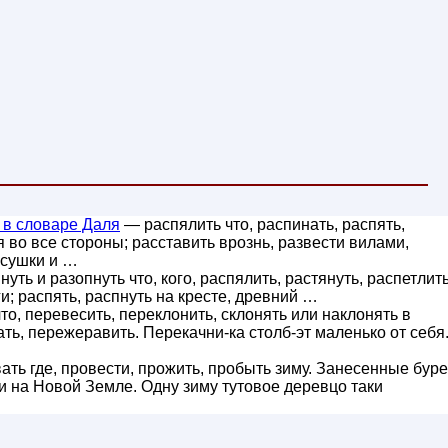
в словаре Даля
— распялить что, распинать, распять,
я во все стороны; расставить врознь, развести вилами,
 сушки и …
уть и разопнуть что, кого, распялить, растянуть, распетлить
ги; распять, распнуть на кресте, древний …
о, перевесить, переклонить, склонять или наклонять в
ть, пережеравить. Перекачни-ка столб-эт маленько от себя.
ть где, провести, прожить, пробыть зиму. Занесенные буре
на Новой Земле. Одну зиму тутовое деревцо таки