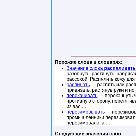
Похожие слова в словарях:
Значение слова
распяливать
разопнуть, растянуть, напряга
рассохой. Распялить кожу для
распинать
— распять или распн
привязать, растянув руки и но
перекачивать
— перекачнуть чт
противную сторону, перетягива
из вас …
перезимовывать
— перезимова
промышленники перезимовали 
перезимовало, а …
Следующие значения слов: