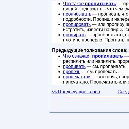
Что такое
пропитывать
— про
пищей, содержать. - что чем, да
прописывать
— прописать что,
подробности. Пропиши напере
пропировать
— или пропирушни
истратить, извести на пиры. -
пропирать
— пропереть что, пр
плотине проперло. Прогнать, н
Предыдущие толкования слова:
Что означает
пропиливать
— 
распилить или напилить, прор
пропивать
— см. пропаивать .
пропечь
— см. пропекать .
пропечатали
— всю ночь, прора
напечатано. Пропечатать или р
<< Предыдущие слова
След