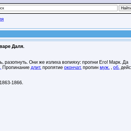
ля
варе Даля.
ть, разопнуть. Они же излиха вопияху: пропни Его! Марк. Да
.
Пропинание
длит.
пропятие
окончат.
пропин
муж.
,
об.
дейс
1863-1866
.