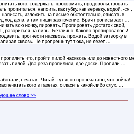
питать кого, содержать, прокормить, продовольствовать
ть пропитаться, напоить, как губку, как веревку, водой. -ся ,
 написать, изложить на письме обстоятельно, описать в
д ход дела, а там пиши заключение. Врач прописывает …
чать всю ночку, пировать. Пропировать достаток свой,
ся , разориться на пиры. Безлично: Каково пропировалось! …
одавить, прогнести насквозь, прожать. Водой затворку в
апирая сквозь. Не пропрешь тут тюка, не лезет …
пропилить что, пройти пилой насквозь или до известного ме
езать пилой. Два реза пропилили, две доски. Пропили …
ботали, печатая. Читай, тут ясно пропечатано, что война!
аспечатать кого в газетах, огласить какой-либо слух, …
ующее слово >>