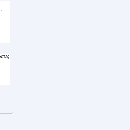
 …
ста;