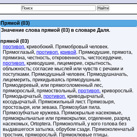
Прямой (03)
Значение слова прямой (03) в словаре Даля.
прямой (03)
противоп.
кривобокий. Прямобровый человек.
Прямоглазый,
противоп.
кривой
. Прямюдушие, прямота,
прямизна, честность, откровенность, чистосердечие,
противоп.
криводушие, лицемерие, скрытность,
облыжность; согласие мыслей или чувств с речами и
поступками. Прямодушный человек. Прямодушначать,
лицемерить, прикидываясь прямодушным.
Прямодеревый, или прямоголоменный лес,
пряморослый, прямоствольный,
противоп.
криворослый.
Прямодырчатый,
противоп.
криводырчатый,
косодырчатый. Пряможильный лист. Прямозыря,
простозыря, или зевака. Прямозубая пила.
Прямозубчатые кружева. Прямокрылые насекомые,
прямокрыльчатые или прямокрылки, отделение, разряд
насекомых, Ortoptera. Прямоколпый, у кого голова без
выдавшегося затылка, обрубом сзади. Прямоколенчатый
тростник, пряморослый. Прямоклювые птицы.