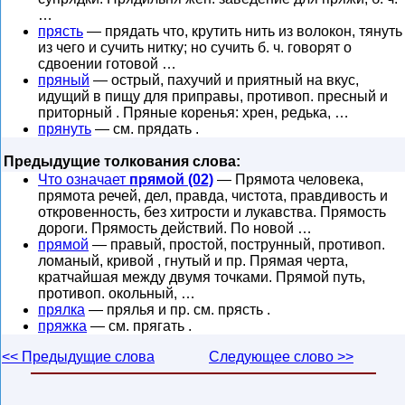
…
прясть
— прядать что, крутить нить из волокон, тянуть
из чего и сучить нитку; но сучить б. ч. говорят о
сдвоении готовой …
пряный
— острый, пахучий и приятный на вкус,
идущий в пищу для приправы, противоп. пресный и
приторный . Пряные коренья: хрен, редька, …
прянуть
— см. прядать .
Предыдущие толкования слова:
Что означает
прямой (02)
— Прямота человека,
прямота речей, дел, правда, чистота, правдивость и
откровенность, без хитрости и лукавства. Прямость
дороги. Прямость действий. По новой …
прямой
— правый, простой, пострунный, противоп.
ломаный, кривой , гнутый и пр. Прямая черта,
кратчайшая между двумя точками. Прямой путь,
противоп. окольный, …
прялка
— прялья и пр. см. прясть .
пряжка
— см. прягать .
<< Предыдущие слова
Следующее слово >>