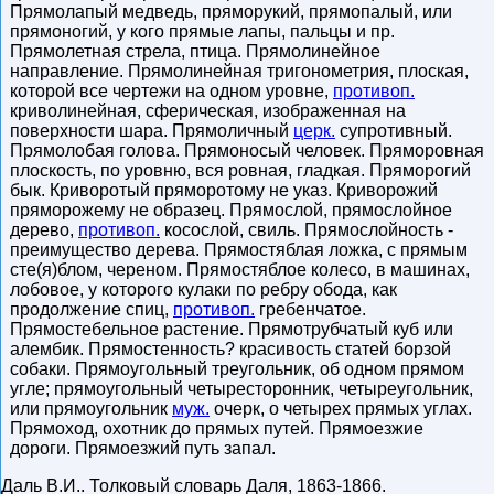
Прямолапый медведь, пряморукий, прямопалый, или
прямоногий, у кого прямые лапы, пальцы и пр.
Прямолетная стрела, птица. Прямолинейное
направление. Прямолинейная тригонометрия, плоская,
которой все чертежи на одном уровне,
противоп.
криволинейная, сферическая, изображенная на
поверхности шара. Прямоличный
церк.
супротивный.
Прямолобая голова. Прямоносый человек. Пряморовная
плоскость, по уровню, вся ровная, гладкая. Пряморогий
бык. Криворотый пряморотому не указ. Криворожий
пряморожему не образец. Прямослой, прямослойное
дерево,
противоп.
косослой, свиль. Прямослойность -
преимущество дерева. Прямостяблая ложка, с прямым
сте(я)блом, череном. Прямостяблое колесо, в машинах,
лобовое, у которого кулаки по ребру обода, как
продолжение спиц,
противоп.
гребенчатое.
Прямостебельное растение. Прямотрубчатый куб или
алембик. Прямостенность? красивость статей борзой
собаки. Прямоугольный треугольник, об одном прямом
угле; прямоугольный четыресторонник, четыреугольник,
или прямоугольник
муж.
очерк, о четырех прямых углах.
Прямоход, охотник до прямых путей. Прямоезжие
дороги. Прямоезжий путь запал.
Даль В.И.
.
Толковый словарь Даля
,
1863-1866
.