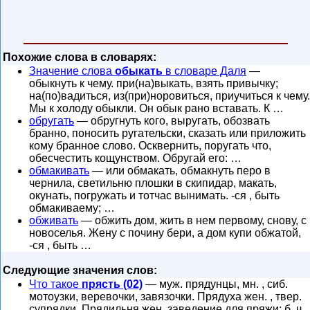
Похожие слова в словарях:
Значение слова
обыкать
в словаре Даля
—
обыкнуть к чему. при(на)выкать, взять привычку;
на(по)вадиться, из(при)норовиться, приучиться к чему.
Мы к холоду обыкли. Он обык рано вставать. К …
обругать
— обругнуть кого, выругать, обозвать
бранно, поносить ругательски, сказать или приложить
кому бранное слово. Осквернить, поругать что,
обесчестить кощунством. Обругай его: …
обмакивать
— или обмакать, обмакнуть перо в
чернила, светильню плошки в скипидар, макать,
окунать, погружать и тотчас вынимать. -ся , быть
обмакиваему; …
обживать
— обжить дом, жить в нем первому, снову, с
новоселья. Жену с почину бери, а дом купи обжатой,
-ся , быть …
Следующие значения слов:
Что такое
прясть (02)
— муж. прядунцы, мн. , сиб.
мотоузки, веревочки, завязочки. Прядуха жен. , твер.
супрядки. Прядильня жен. заведение для пряжи; б. ч.