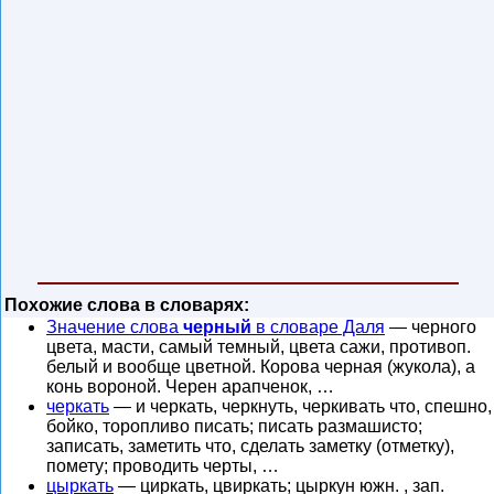
Похожие слова в словарях:
Значение слова
черный
в словаре Даля
— черного
цвета, масти, самый темный, цвета сажи, противоп.
белый и вообще цветной. Корова черная (жукола), а
конь вороной. Черен арапченок, …
черкать
— и черкать, черкнуть, черкивать что, спешно,
бойко, торопливо писать; писать размашисто;
записать, заметить что, сделать заметку (отметку),
помету; проводить черты, …
цыркать
— циркать, цвиркать; цыркун южн. , зап.