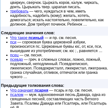
цвиркун, сверчок. Цыркать коров, калуж. чиркать,
доить. Цырыкать твер. царапая писать.
требовать
— чего, нуждаться в чем, иметь
надобность, надобить (кому); желать, хотеть,
домогаться; искать настоятельно, повелительно, как
должное. Дом требует починок. Ребенок …
Следующие значения слов:
Что такое
псиный
— и пр. см. песня.
пси
— сороковая буква церковной азбуки,
произносится пс. Церковные буквы юс, от, кси, пси,
вышедшие из употребления; см. юс ; , равняется …
псец
— см. песня.
псевдо
— греч. в сложных словах, ложно, ложный,
подложный, неподлинный. Псевдоепископ,
лжеепископ. Псевдокристалл, лжекристал, лжегранка.
гранка случайная, отливок, отпечаток или гранка
чужого …
Предыдущие толкования слова:
Что означает
псарня
— псарь и пр. см. песня.
псалом
— муж. вдохновенная песнь Давида, одна из
священных песней, составляющих часть Ветхого
Завета. Псалмы Давида или Псалтирь, или Псалтырь
об. В …