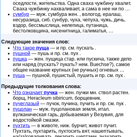
оседлости, жительства. Одна сваха чужбину хвалит.
Сваха чужбинку нахваливает, а сама в нее ни по …
сумбур
— муж. сумбура жен. , вологод. ералаш,
несуразица, сиб. сунбур, чуха, чепуха, чужь, дичь,
вздор, бессмыслица, нелепица, путаница,
бестолковщина, нисенитница, галиматья, …
Следующие значения слов:
Что такое
пуща
— и пр. см. пускать .
пушной
— пушь и пр. см. пух .
пушка
— жен. пущица стар. или пускича, также дело
или наряд (пускать? пукать? нем. Buechse?), самое
общее название крупных (не ручных) огневых …
пуша
— пушной, пушистый, пушить и пр. см. пух .
Предыдущие толкования слова:
Что означает
пучка
— жен. пучки мн. ствол растен.
борщ, Heracleum sibiricum, борщевник.
пучеглазый
— пучок, пучина, пучить и пр. см. пук .
пуцолан
— муж. пуцолановая земля, итал.
вулканическая гарь, добываемая у Везувия, для
водостойкой смазки.
пухтить
— в животе, ниж. бурчит, живот пучит.
Пухтать, пухтарить, пухтосить вят. нашептывать,
на(за)говаривать, лекарить шептами, знахарить.