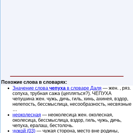
Похожие слова в словарях:
Значение слова
чепуха
в словаре Даля
— жен. , ряз.
сопуха, трубная сажа (цепляться?). ЧЕПУХА
чепушина жен. чужь, дичь, гиль, хинь, ахинея, вздор,
нелепость, бессмыслица, несообразность, несвязные
…
неоколесная
— неоколесица жен. околесная,
околесица, бессмыслица, вздор, гиль, чужь, дичь,
чепуха, ералаш, бестолочь.
чужой (03)
— чужая сторона, место вне родины,