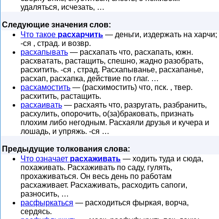
удаляться, исчезать, …
Следующие значения слов:
Что такое
расхарчить
— деньги, издержать на харчи;
-ся , страд. и возвр.
расхапывать
— расхапать что, расхапать, южн.
расхватать, растащить, спешно, жадно разобрать,
расхитить. -ся , страд. Расхапыванье, расхапанье,
расхап, расхапка, действие по глаг. …
расхамостить
— (расхимостить) что, пск. , твер.
расхитить, растащить.
расхаивать
— расхаять что, разругать, разбранить,
расхулить, опорочить, о(за)браковать, признать
плохим либо негодным. Расхаяли друзья и кучера и
лошадь, и упряжь. -ся …
Предыдущие толкования слова:
Что означает
расхаживать
— ходить туда и сюда,
похаживать. Расхаживать по саду, гулять,
прохаживаться. Он весь день по работам
расхаживает. Расхаживать, расходить сапоги,
разносить, …
расфыркаться
— расходиться фыркая, ворча,
сердясь.