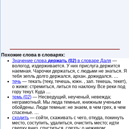
Похожие слова в словарях:
Значение слова
держать (02)
в словаре Даля
—
вологод. издерживается. У них прислуга держится
наемная. Чарочки держаться, с людьми не знаться. Я
тебя зепль долго держался, архан. дожидался. …
течь
— текать (теку, течешь, южн. , зап. текешь, текет),
о жиже: стремиться, литься по наклону. Все реки под
гору текут. Куда …
темь (02)
— Несведущий, неученый, невежда;
неграмотный. Мы люда темные, книжным ученьем
обойдены. Люди темные: не знаем, в чем грех, в чем
спасенье. …
сходить
— сойти, схаживать с чего, откуда, покинуть
место, соступить, удалиться, очистить место; идти
сверху вниз, спуститься, слезть; о неживом: