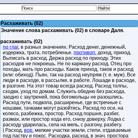
Расхаживать (02)
Значение слова расхаживать (02) в словаре Даля.
расхаживать (02)
по глаг.
в разных значениях. Расход денег, денежный,
издержка, трата, потребленье.
противоп.
доход, приход.
Выписать в расход. Держа расход по приходу. Этих
расходов не покроешь. Не по карману расход. Отец про
походы, мать про расходы. Каков приход, таков и расход
(или: обиход). Пьян, так на расход неупрям (т. е. муж). Все
люди в расходе, в рассылке, в работе. Лошади в расходе,
в разгоне. На этот товар всегда расход. Расход толпы,
сходки, уход по домам. Служить обедню без расхода,
заодно с заутреней, пока богомольцы не разошлись.
Расход пути, подкопа, расширенье, где встречные с
ношами, тачками могут разойтись. Расход по оси, на
колесо, разбежка, простор. Расход поршня, разбег,
размах, или простор хода его, снизу доверху. Лодка с
расходу ударилась, села на мель, с разгону, разбегу.
| Расход,
вор.
мелкие участки земли, степи, отдаваемые
под паству и покос. Расходка, расход, в знач. простора