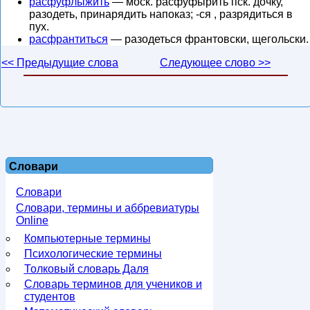
расфуфлыжить
— моск. расфуфырить пск. дочку,
разодеть, принарядить напоказ; -ся , разрядиться в
пух.
расфрантиться
— разодеться франтовски, щегольски.
<< Предыдущие слова
Следующее слово >>
Словари
Словари
Словари, термины и аббревиатуры
Online
Компьютерные термины
Психологические термины
Толковый словарь Даля
Словарь терминов для учеников и
студентов