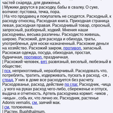
частей снаряда, для движенья.
| Мужики дерутся в расходку, бабы в свалку. О суке,
волчихе: пустовка, течка, пора.
| На что продавец и покупатель не сходятся. Расходный, к
расходу относящ. Расходная книга. Приходная страница
левая, расходная правая. Расходчивый товар, спросный,
запросный, разборный, ходкий. Мнения наши
расходчивы, весьма различны. Расходисто живешь,
широко. Расхожий, для расхода и обихода, траты,
употребленья, для носки назначенный. Расхожие деньги
на хозяйство. Расхожий закром,
противоп.
запасный.
Расхожая одежда, посуда, обиходная, простая,
будничная,
противоп.
праздничная.
| Расхожий человек,
вят.
развязный, веселый, любезный в
обществе;
|
пск.
неприхотливый, неразборчивый. Расходовать что,
потреблять, тратить, издерживать, пускать в расход. -ся ,
страд.
У них в доме все расходуется без расчету.
Расходованье, расход, действие
по глаг.
Расходчик, -чица
, у кого на руках расход чего-либо, сбереженье и отпуск,
выдача и отчетность. Артель расходчика кормит. -чиков ,
-чицын , собь их, что лично их. Расходник, растенье
Adonis vernalis,
см.
заячий мак.
|
см.
толокнянка.
| Растен. Buphthalmum.