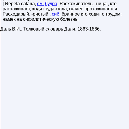
| Nepeta cataria,
см.
будра
. Расхаживатель, -ница , кто
расхаживает, ходит туда-сюда, гуляет, прохаживается.
Расходарый, -ристый ,
сиб.
бранное кто ходит с трудом:
намек на сифилитическую болезнь.
Даль В.И.
.
Толковый словарь Даля
,
1863-1866
.