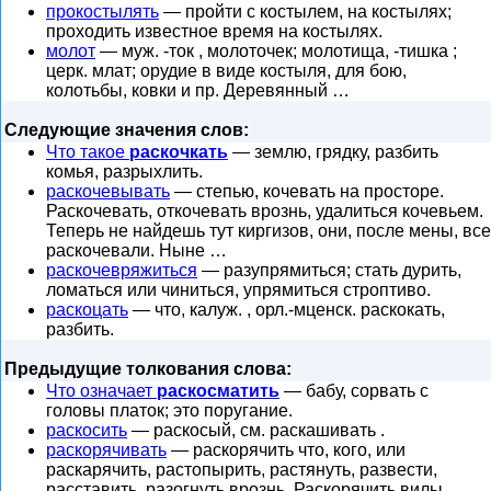
прокостылять
— пройти с костылем, на костылях;
проходить известное время на костылях.
молот
— муж. -ток , молоточек; молотища, -тишка ;
церк. млат; орудие в виде костыля, для бою,
колотьбы, ковки и пр. Деревянный …
Следующие значения слов:
Что такое
раскочкать
— землю, грядку, разбить
комья, разрыхлить.
раскочевывать
— степью, кочевать на просторе.
Раскочевать, откочевать врознь, удалиться кочевьем.
Теперь не найдешь тут киргизов, они, после мены, все
раскочевали. Ныне …
раскочевряжиться
— разупрямиться; стать дурить,
ломаться или чиниться, упрямиться строптиво.
раскоцать
— что, калуж. , орл.-мценск. раскокать,
разбить.
Предыдущие толкования слова:
Что означает
раскосматить
— бабу, сорвать с
головы платок; это поругание.
раскосить
— раскосый, см. раскашивать .
раскорячивать
— раскорячить что, кого, или
раскарячить, растопырить, растянуть, развести,
расставить, разогнуть врознь. Раскорячить вилы,