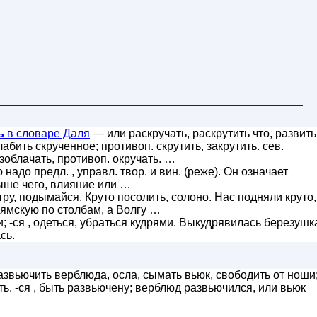
ь
в словаре Даля
— или раскручать, раскрутить что, развить
абить скрученное; противоп. скрутить, закрутить. сев.
зоблачать, противоп. окручать. …
адо предл. , управл. твор. и вин. (реже). Он означает
ше чего, влияние или …
ру, подымайся. Круто посолить, солоно. Нас подняли круто,
 ямскую по столбам, а Волгу …
 -ся , одеться, убраться кудрями. Выкудрявилась березушк
сь.
звьючить верблюда, осла, сымать вьюк, свободить от ноши
ь. -ся , быть развьючену; верблюд развьючился, или вьюк