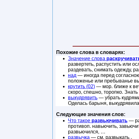
Похожие слова в словарях:
Значение слова
раскручиват
развертеть, распустить или осл
раздевать, снимать одежду, ра
над
— иногда перед согласною н
положенье или пребыванье вы
крутить (02)
— мор. ближе к вет
скоро, спешно, торопко. Знать
выкудрявить
— убрать кудрями;
Оделась барыня, выкудрявила
Следующие значения слов:
Что такое
развьючивать
— ра
противоп. навьючить, завьючит
развьючился, …
развычка
— см. развыкать .