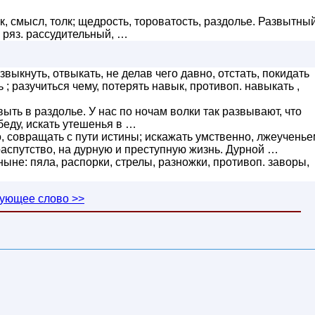
ок, смысл, толк; щедрость, тороватость, раздолье. Развытны
 , ряз. рассудительный, …
выкнуть, отвыкать, не делав чего давно, отстать, покидать
 ; разучиться чему, потерять навык, противоп. навыкать ,
выть в раздолье. У нас по ночам волки так развывают, что
беду, искать утешенья в …
, совращать с пути истины; искажать умственно, лжеученье
распутство, на дурную и преступную жизнь. Дурной …
и ныне: пяла, распорки, стрелы, разножки, противоп. заворы,
ующее слово >>