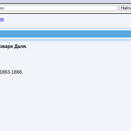
ля
оваре Даля.
1863-1866
.