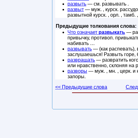
развыть
— см. развывать .
развыт
— муж. , курск. рассуд
развытной курск. , орл. , тамб.
Предыдущие толкования слова:
Что означает
развыкать
— раз
привычку, противоп. привыкать
набивать …
развывать
— (как распевать), 
заслушаешься! Развыть горе, 
развращать
— развратить кого
или нравственно, склоняя на 
разворы
— муж. , мн. , церк. 
запоры.
<< Предыдущие слова
След