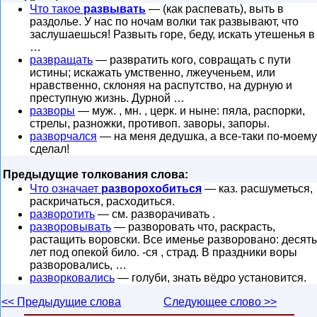
Что такое
развывать
— (как распевать), выть в
раздолье. У нас по ночам волки так развывают, что
заслушаешься! Развыть горе, беду, искать утешенья в
…
развращать
— развратить кого, совращать с пути
истины; искажать умственно, лжеученьем, или
нравственно, склоняя на распутство, на дурную и
преступную жизнь. Дурной …
разворы
— муж. , мн. , церк. и ныне: пяла, распорки,
стрелы, разножки, противоп. заворы, запоры.
разворчался
— на меня дедушка, а все-таки по-моему
сделал!
Предыдущие толкования слова:
Что означает
разворохобиться
— каз. расшуметься,
раскричаться, расходиться.
разворотить
— см. разворачивать .
разворовывать
— разворовать что, раскрасть,
растащить воровски. Все именье разворовано: десять
лет под опекой било. -ся , страд. В праздники воры
разворовались, …
разворковались
— голуби, знать вёдро установится.
<< Предыдущие слова
Следующее слово >>