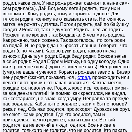
родил, каков сам. У нас рожь рожает сам-пят, а ныне сам-
сём родила(сь). Дай Бог, кому детей родить, тому их и
вскормить! Кому родить, тому и кормить, о долге. Для
тягости родин, жениху не отказывать стать. Не клянись,
матка, не рожать дитятка. Погоди родить, дай по бабушку
сходить! Рожают, так не думают. Родить - нельзя годить.
Рожден, а не крещен, так Богдашка. В чем мать родила.
Как рожено, так и хожено. Так захотелось, что хоть роди
да подай! И не родит, да не бросать пашни. Говорит - что
родит (с потугами). Каково руки родят, таково плеча
износят. Деньга ум родит. Беда беду родит. Всякое зелье
в себя родит. Родил Ефрем Мотьку, на одну колодку. Одно
дитя роженое (дочь), другое суженое (зять). Нет роженого
(ума), не дашь и ученого. Корысть рождает зависть. Базар
цену родит (скажет, покажет). -ся ,
страд.
происходить или
делаться от причин, от начал; являться. Завтра месяц
рождается, новолуние. Родись, крестись, женись, помри -
за все деньга плати! Не помню, как крестился, не видал,
как состарился, не знаю, когда умру. Неправда-та прежде
нас родилась. Кабы ты не родился, так и я бы не помер?
река и лед. Обычаи родятся, происходят. Дураков не орут,
не сеют - сами родятся! Где кто родился, там и
пригодился. Где кто родится, там и годится. Всякий
родится, да не всякий в люди годится. Все на свете
годится; только то не годится, что не родится. Кто пахать