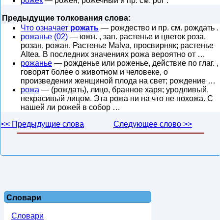
рожек
— рожен, рожечный и пр. см. рог .
Предыдущие толкования слова:
Что означает
рожать
— рождество и пр. см. рождать .
рожанье (02)
— южн. , зап. растенье и цветок роза,
розан, рожан. Растенье Malva, просвирняк; растенье
Altea. В последних значениях рожа вероятно от …
рожанье
— рожденье или роженье, действие по глаг. ,
говорят более о животном и человеке, о
произведении женщиной плода на свет; рождение …
рожа
— (рождать), лицо, бранное харя; уродливый,
некрасивый лицом. Эта рожа ни на что не похожа. С
нашей ли рожей в собор …
<< Предыдущие слова
Следующее слово >>
Словари
Словари