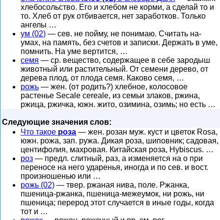
хлебосольство. Его и хлебом не корми, а сделай то и
то. Хлеб от рук отбивается, нет заработков. Только
ангелы …
ум (02)
— сев. не пойму, не понимаю. Считать на-
умах, на память, без счетов и записки. Держать в уме,
помнить. На уме вертится, …
семя
— ср. вещество, содержащее в себе зародыш
животный или растительный. От семени дерево, от
дерева плод, от плода семя. Каково семя, …
рожь
— жен. (от родить?) хлебное, колосовое
растенье Secale cereale, из семьи злаков, ржина,
ржица, ржичка, южн. жито, озимина, озимь; но есть …
Следующие значения слов:
Что такое
роза
— жен. розан муж. куст и цветок Rosa,
южн. рожа, зап. ружа. Дикая роза, шиповник; садовая,
центифолия, махровая. Китайская роза, Hybiscus. …
роз
— предл. слитный, раз, а изменяется на о при
переносе на него ударенья, иногда и по сев. и вост.
произношенью или …
рожь (02)
— твер. ржаная нива, поле. Ржанка,
пшеница-ржанка, пшеница-межеумок, ни рожь, ни
пшеница; перерод этот случается в иные годы, когда
тот и …