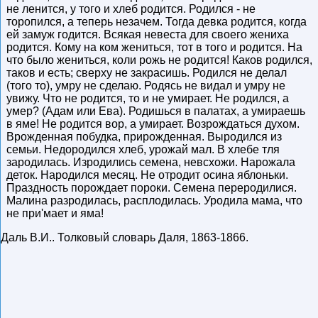
не ленится, у того и хлеб родится. Родился - не
торопился, а теперь незачем. Тогда девка родится, когда
ей замуж годится. Всякая невеста для своего жениха
родится. Кому на ком жениться, тот в того и родится. На
что было жениться, коли рожь не родится! Каков родился,
таков и есть; сверху не закрасишь. Родился не делал
(того то), умру не сделаю. Родясь не видал и умру не
увижу. Что не родится, то и не умирает. Не родился, а
умер? (Адам или Ева). Родишься в палатах, а умираешь
в яме! Не родится вор, а умирает. Возрождаться духом.
Врожденная побудка, прирожденная. Выродился из
семьи. Недородился хлеб, урожай мал. В хлебе тля
зародилась. Изродились семена, невсхожи. Нарожала
деток. Народился месяц. Не отродит осина яблоньки.
Праздность порождает пороки. Семена переродилися.
Малина разродилась, расплодилась. Уродила мама, что
не при'мает и яма!
Даль В.И.
.
Толковый словарь Даля
,
1863-1866
.