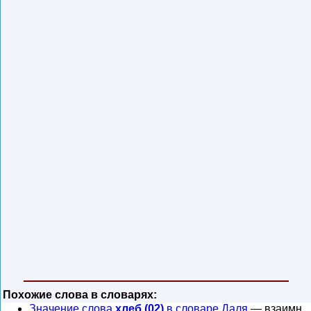
Похожие слова в словарях:
Значение слова
хлеб (02)
в словаре Даля
— взаимн.