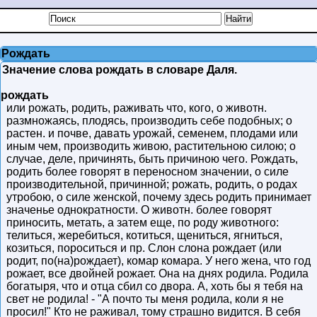
Рождать
Значение слова рождать в словаре Даля.
рождать
или рожать, родить, раживать что, кого, о животн.
размножаясь, плодясь, производить себе подобных; о
растен. и почве, давать урожай, семенем, плодами или
иным чем, производить живою, растительною силою; о
случае, деле, причинять, быть причиною чего. Рождать,
родить более говорят в переносном значении, о силе
производительной, причинной; рожать, родить, о родах
утробою, о силе женской, почему здесь родить принимает
значенье однократности. О животн. более говорят
приносить, метать, а затем еще, по роду животного:
телиться, жеребиться, котиться, щениться, ягниться,
козиться, пороситься и пр. Слон слона рождает (или
родит, по(на)рождает), комар комара. У него жена, что год
рожает, все двойней рожает. Она на днях родила. Родила
богатыря, что и отца сбил со двора. А, хоть бы я тебя на
свет не родила! - "А почто ты меня родила, коли я не
просил!" Кто не раживал, тому страшно видится. В себя