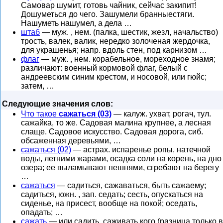
Самовар шумит, готовь чайник, сейчас закипит!
Дошуметься до чего. Зашумели бранныестяги.
Нашуметь нашумел, а дела …
штаб
— муж. , нем. (палка, шестик, жезл, начальство)
трость, валек, валик, нередко золоченая жердочка,
для украшенья; напр. вдоль стен, под карнизом …
флаг
— муж. , нем. корабельное, мореходное знамя;
различают: военный кормовой флаг, белый с
андреевским синим крестом, и носовой, или гюйс;
затем, …
Следующие значения слов:
Что такое
сажаться (03)
— калуж. ухват, рогач, тул.
сажайка, то же. Садовая малина крупнее, а лесная
слаще. Садовое искусство. Садовая дорога, сиб.
обсаженная деревьями, …
сажаться (02)
— астрах. испаренье ропы, натечной
воды, летними жарами, осадка соли на корень, на дно
озера; ее выламывают пешнями, сгребают на берегу
…
сажаться
— садиться, сажаваться, быть сажаему;
садиться, южн. , зап. седать; сесть, опускаться на
сиденье, на присест, вообще на покой; оседать,
опадать; …
сажать
— или садить, саживать кого (разница только в