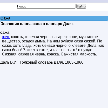
Сажа
Значение слова сажа в словаре Даля.
сажа
жен.
копоть, горелая чернь, нагар; черное, мучнистое
вещество, осадок дыма. На нем рубаха сажа сажей. По
саже, хоть гладь, хоть бейвсе черно, о клевете. Дела, как
сажа белы! Зажил в саже, и глаз не знать! о нужде.
Сажная, сажевая чернь, краска. Сажистая маркость.
Даль В.И.
.
Толковый словарь Даля
,
1863-1866
.