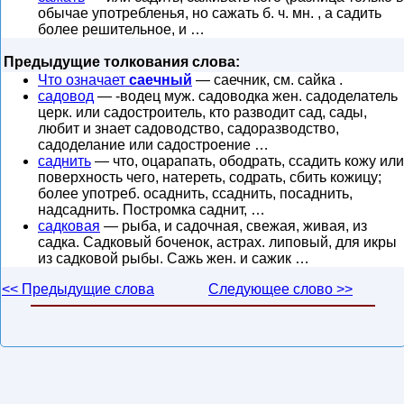
обычае употребленья, но сажать б. ч. мн. , а садить
более решительное, и …
Предыдущие толкования слова:
Что означает
саечный
— саечник, см. сайка .
садовод
— -водец муж. садоводка жен. садоделатель
церк. или садостроитель, кто разводит сад, сады,
любит и знает садоводство, садоразводство,
садоделание или садостроение …
саднить
— что, оцарапать, ободрать, ссадить кожу или
поверхность чего, натереть, содрать, сбить кожицу;
более употреб. осаднить, ссаднить, посаднить,
надсаднить. Постромка саднит, …
садковая
— рыба, и садочная, свежая, живая, из
садка. Садковый боченок, астрах. липовый, для икры
из садковой рыбы. Сажь жен. и сажик …
<< Предыдущие слова
Следующее слово >>