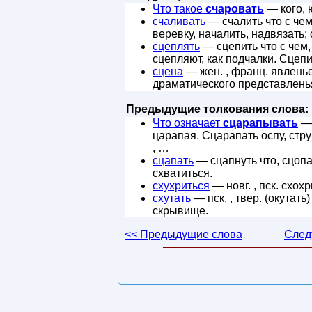
Что такое
счаровать
— кого, 
счаливать
— счалить что с чем
веревку, началить, надвязать;
сцеплять
— сцепить что с чем,
сцепляют, как подчалки. Сцепи
сцена
— жен. , франц. явленье
драматического представленья
Предыдущие толкования слова:
Что означает
сцарапывать
— 
царапая. Сцарапать оспу, струп
, …
сцапать
— сцапнуть что, сцопат
схватиться.
схухриться
— новг. , пск. схох
схутать
— пск. , твер. (окутать
скрывище.
<< Предыдущие слова
След