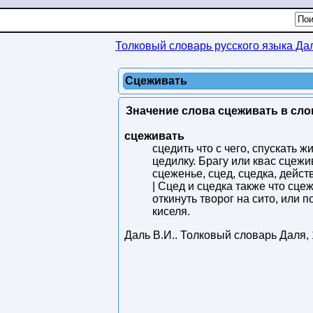
Толковый словарь русского языка Да
Сцеживать
Значение слова сцеживать в сло
сцеживать
сцедить что с чего, спускать ж
цедилку. Брагу или квас сцежив
сцеженье, сцед, сцедка, дейс
| Сцед и сцедка также что сце
откинуть творог на сито, или 
киселя.
Даль В.И.
.
Толковый словарь Даля
,