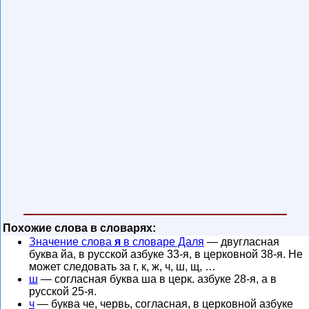
Похожие слова в словарях:
Значение слова
я
в словаре Даля
— двугласная
буква йа, в русской азбуке 33-я, в церковной 38-я. Не
может следовать за г, к, ж, ч, ш, щ, …
ш
— согласная буква ша в церк. азбуке 28-я, а в
русской 25-я.
ч
— буква че, червь, согласная, в церковной азбуке