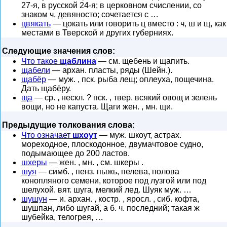
27-я, в русской 24-я; в церковном счислении, со
знаком ч, девяносто; сочетается с …
цвякать
— цокать или говорить ц вместо : ч, ш и щ, как
местами в Тверской и других губерниях.
Следующие значения слов:
Что такое
щаблина
— см. щебень и щапить.
щабели
— архан. пласты, ряды (Шейн.).
щабёр
— муж. , пск. рыба лещ; оплеуха, пощечина.
Дать щабёру.
ща
— ср. , нескл. ? пск. , твер. всякий овощ и зелень
вощи, но не капуста. Щаги жен. , мн. щи.
Предыдущие толкования слова:
Что означает
шхоут
— муж. шкоут, астрах.
мореходное, плоскодонное, двумачтовое судно,
подымающее до 200 ластов.
шхеры
— жен. , мн. , см. шкеры .
шуя
— симб. , пенз. пыжь, пелева, полова
конопляного семени, которое под лузгой или под
шелухой. вят. шуга, мелкий лед. Шуяк муж. …
шушун
— и. архан. , костр. , яросл. , сиб. кофта,
шушпан, либо шугай, а б. ч. последний; такая ж
шубейка, телогрея, …