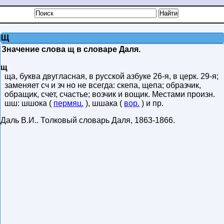
Щ
Значение слова щ в словаре Даля.
щ
ща, буква двугласная, в русской азбуке 26-я, в церк. 29-я;
заменяет сч и зч но не всегда: скепа, щепа; образчик,
обращик, счет, счастье; возчик и вощик. Местами произн.
шш: шшока (
пермяц.
), шшака (
вор.
) и пр.
Даль В.И.
.
Толковый словарь Даля
,
1863-1866
.