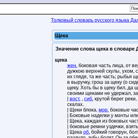
Толковый словарь русского языка Да
Щека
Значение слова щека в словаре 
щека
жен.
боковая часть лица, от в
дужкою верхней скулы, ухом, 
их глядя, та же часть; рыбья 
в выручку, грош за щеку (о си
щеку. Хоть бы в щеку бил, да щ
своими щеками не удержал, з
|
вост.
,
сиб.
крутой берег реки,
скалах.
| Щеки блока,
мор.
боковые час
| Боковые наделки у мачты или
| Щека, каждая из боковых час
| боковые ремни уздечки, взяты
| Щека
об.
бойкий говорун, болт
раздуло, зубы болят. Он за об