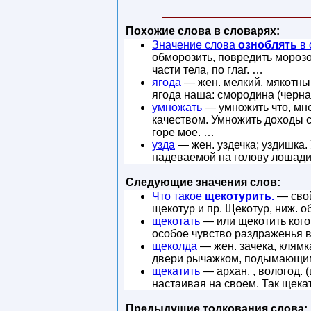
Похожие слова в словарях:
Значение слова
озноблять
в 
обморозить, повредить морозом
части тела, по глаг. …
ягода
— жен. мелкий, мякотны
ягода наша: смородина (черна
умножать
— умножить что, мно
качеством. Умножить доходы 
горе мое. …
узда
— жен. уздечка; уздишка. 
надеваемой на голову лошади;
Следующие значения слов:
Что такое
щекотурить.
— свой
щекотур и пр. Щекотур, ниж. 
щекотать
— или щекотить кого,
особое чувство раздраженья в 
щеколда
— жен. зачека, клямк
двери рычажком, подымающим 
щекатить
— архан. , вологод. 
настаивая на своем. Так щекат
Предыдущие толкования слова: