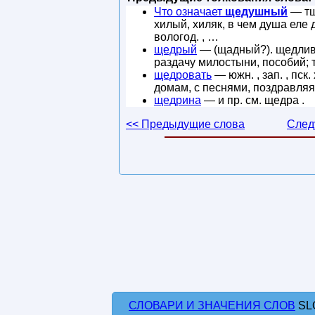
Что означает
щедушный
— тщ
хилый, хиляк, в чем душа еле
вологод. , …
щедрый
— (щадный?). щедливы
раздачу милостыни, пособий; 
щедровать
— южн. , зап. , пск
домам, с песнями, поздравляя
щедрина
— и пр. см. щедра .
<< Предыдущие слова
След
СЛОВАРИ И ЗНАЧЕНИЯ СЛОВ
SL