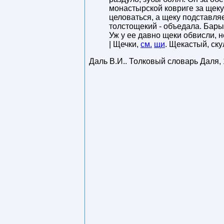
монастырской ковриге за щеку 
целоваться, а щеку подставля
толстощекий - объедала. Бары
Уж у ее давно щеки обвисли,
| Щечки,
см.
щи
. Щекастый, ск
Даль В.И.
.
Толковый словарь Даля
,