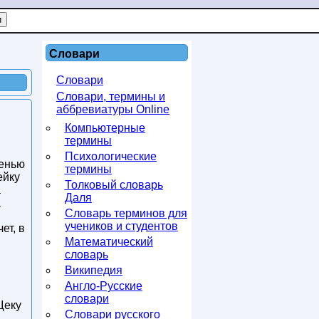
Словари
Словари
Словари, термины и
аббревиатуры Online
Компьютерные
термины
Психологические
оенью
термины
ейку
Толковый словарь
а
Даля
а
Словарь терминов для
учеников и студентов
ет, в
Математический
словарь
Википедия
Англо-Русские
словари
Щеку
Словари русского