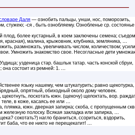
словаре Даля
— ознобить пальцы, унши, нос, поморозить,
, стужею; -ся , быть ознобляему. Ознобленье ср. состоянье
й плод, более кустарный, в коем заключены семена; съедо
я, красная), малина, крыжовник, клубника, земляника, …
жить, размножать, увеличивать числом, количеством; усили
свои. Умножить знакомство свое. Несогласные дети умножа
Уздища; узденица стар. башлык татар. часть конской сбруи,
 она состоит из ремней: 1. …
ственее языку нашему, чем штукатурить; равно щекотурка,
обрядный, опрятный, обиходный около дому человек.
 щекотнуть, лоскотать южн. (щекочу) щелоктать, вор. ражда
теле, в коже, касаясь ее или …
а, плямка, южн. дверная запирка; скоба, с пропущенным скв
железную полоску. Всякая закладка или запирка, …
(щека? сокотать?) нагло браниться, ссориться, вздорить,
ит баба, что ее никто не перещекатит! …