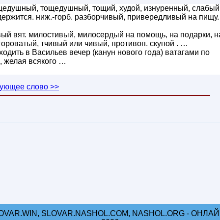
едушный, тощедушный, тощий, худой, изнуренный, слабый
 держится. ниж.-горб. разборчивый, привередливый на пищу.
й вят. милостивый, милосердый на помощь, на подарки, н
тороватый, тчивый или чивый, противоп. скупой . …
. ходить в Васильев вечер (канун нового года) ватагами по
, желая всякого …
ующее слово >>
OVAR.WIN, SLOVAR.NASHOL.COM, NASHOL.ORG - ОНЛАЙН