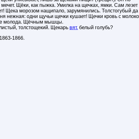
мечет. Щёки, как пыжка. Умилка на щечках, ямки. Сам лезет
ет! Щека морозом нащипало, зарумянились. Толстогубый да
ня нежная: одни щучьи щечки кушает! Щечки кровь с молоко
 не молода. Щёчным мышцы.
улистый, толстощекий. Щекарь
вят.
белый голубь?
1863-1866
.