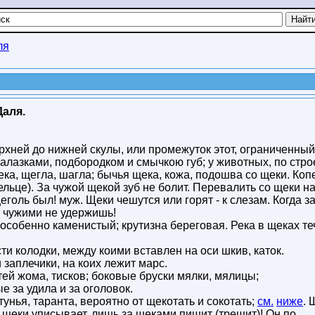
ля
Даля.
ерхней до нижней скулы, или промежуток этот, ограниченный
салазками, подбородком и смычкою губ; у животных, по стр
щека, щегла, шагла; бычья щека, кожа, подошва со щеки. Коп
дельце). За чужой щекой зуб не болит. Перевалить со щеки н
еголь был! муж. Щеки чешутся или горят - к слезам. Когда з
а чужими не удержишь!
 особенно каменистый; крутизна береговая. Река в щеках теч
ти колодки, между коими вставлен на оси шкив, каток.
 заплечики, на коих лежит марс.
тей жома, тисков; боковые бруски мялки, мялицы;
е за удила и за оголовок.
унья, таранта, вероятно от щекотать и сокотать;
см.
ниже
. 
е щеки уписывает, лишь за щеками пищит (трещит)! Он по