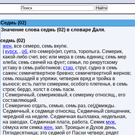
Седмь (02)
Значение слова седмь (02) в словаре Даля.
седмь (02)
жен.
все семеро, семь вкупе.
|
курск.
,
об.
кто семер(н)ит, суета, торопыга. Семерик,
какой-либо счет, вес или мера в семь единиц; семь мер
хлеба; семь свечей на фунт; семья, по рекрутскому
уставу в семь работников;
стар.
струг, судно в семь
сажен; семичетвертное бревно; семичетвертной жернов;
семь лошадей в упряжи, четверик вряд и тройка в
выносе; есть лапти семерики, особого плетенья, в семь
строк; бердо, холст в семь пасм.
| Семеричный, семериковый, к семерику относящ., его
составляющий.
| Семерично отдать, семью, семь раз, се(д)мижды.
Седмичный, к седмице относящ. Седмичный священник,
чередной на неделе. Седмичная выплавка, недельная,
на заводах. Седмичная плата, работа. Семик
муж.
сёмуха или семка
жен.
зап. Троицын и Духов день,
Пятидесятница; это седмой от Пасхи четверг, рядят