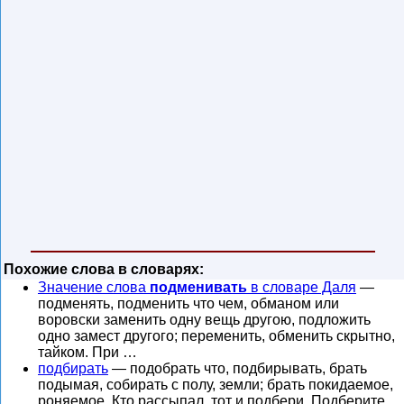
Похожие слова в словарях:
Значение слова
подменивать
в словаре Даля
—
подменять, подменить что чем, обманом или
воровски заменить одну вещь другою, подложить
одно замест другого; переменить, обменить скрытно,
тайком. При …
подбирать
— подобрать что, подбирывать, брать
подымая, собирать с полу, земли; брать покидаемое,
роняемое. Кто рассыпал, тот и подбери. Подберите