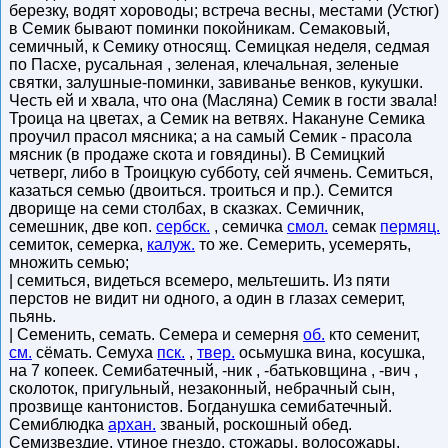
березку, водят хороводы; встреча весны, местами (Устюг)
в Семик бывают поминки покойникам. Семаковый,
семичный, к Семику относящ. Семицкая неделя, седмая
по Пасхе, русальная , зеленая, клечальная, зеленые
святки, залушные-поминки, завиванье венков, кукушки.
Честь ей и хвала, что она (Масляна) Семик в гости звала!
Троица на цветах, а Семик на ветвях. Накануне Семика
проучил прасол мясника; а на самый Семик - прасола
мясник (в продаже скота и говядины). В Семицкий
четверг, либо в Троицкую субботу, сей ячмень. Семиться,
казаться семью (двоиться. троиться и пр.). Семится
дворище на семи столбах, в сказках. Семичник,
семешник, две коп.
сербск.
, семичка
смол.
семак
пермяц.
семиток, семерка,
калуж.
то же. Семерить, усемерять,
множить семью;
| семиться, видеться всемеро, мельтешить. Из пяти
перстов не видит ни одного, а один в глазах семерит,
пьянь.
| Семенить, семать. Семера и семерня
об.
кто семенит,
см.
сёмать. Семуха
пск.
,
твер.
осьмушка вина, косушка,
на 7 копеек. Семибатечный, -ник , -батьковщина , -вич ,
сколоток, пригульный, незаконный, небрачный сын,
прозвище кантонистов. Богданушка семибатечный.
Семиблюдка
архан.
званый, роскошный обед.
Семизвездие, утиное гнездо, стожары, волосожары,