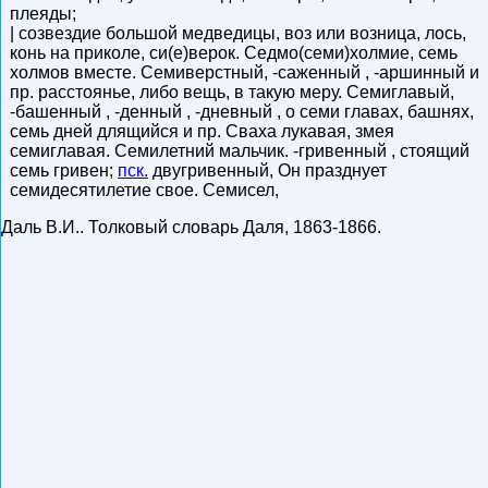
плеяды;
| созвездие большой медведицы, воз или возница, лось,
конь на приколе, си(е)верок. Седмо(семи)холмие, семь
холмов вместе. Семиверстный, -саженный , -аршинный и
пр. расстоянье, либо вещь, в такую меру. Семиглавый,
-башенный , -денный , -дневный , о семи главах, башнях,
семь дней длящийся и пр. Сваха лукавая, змея
семиглавая. Семилетний мальчик. -гривенный , стоящий
семь гривен;
пск.
двугривенный, Он празднует
семидесятилетие свое. Семисел,
Даль В.И.
.
Толковый словарь Даля
,
1863-1866
.