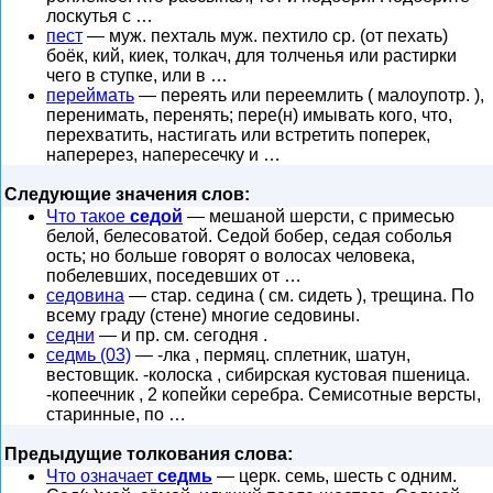
лоскутья с …
пест
— муж. пехталь муж. пехтило ср. (от пехать)
боёк, кий, киек, толкач, для толченья или растирки
чего в ступке, или в …
переймать
— переять или переемлить ( малоупотр. ),
перенимать, перенять; пере(н) имывать кого, что,
перехватить, настигать или встретить поперек,
наперерез, напересечку и …
Следующие значения слов:
Что такое
седой
— мешаной шерсти, с примесью
белой, белесоватой. Седой бобер, седая соболья
ость; но больше говорят о волосах человека,
побелевших, поседевших от …
седовина
— стар. седина ( см. сидеть ), трещина. По
всему граду (стене) многие седовины.
седни
— и пр. см. сегодня .
седмь (03)
— -лка , пермяц. сплетник, шатун,
вестовщик. -колоска , сибирская кустовая пшеница.
-копеечник , 2 копейки серебра. Семисотные версты,
старинные, по …
Предыдущие толкования слова:
Что означает
седмь
— церк. семь, шесть с одним.