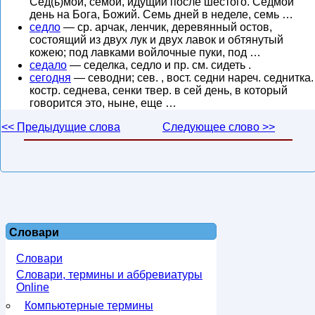
Сед(ь)мой, сёмой, идущий после шестого. Седмой
день на Бога, Божий. Семь дней в неделе, семь …
седло
— ср. арчак, ленчик, деревянный остов,
состоящий из двух лук и двух лавок и обтянутый
кожею; под лавками войлочные пуки, под …
седало
— седелка, седло и пр. см. сидеть .
сегодня
— севодни; сев. , вост. седни нареч. седнитка.
костр. седнева, сенки твер. в сей день, в который
говорится это, ныне, еще …
<< Предыдущие слова
Следующее слово >>
Словари
Словари
Словари, термины и аббревиатуры
Online
Компьютерные термины