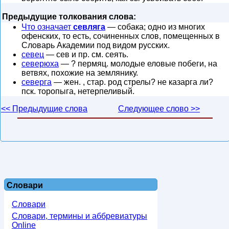
Предыдущие толкования слова:
Что означает
севляга
— собака; одно из многих
офенских, то есть, сочиненных слов, помещенных в
Словарь Академии под видом русских.
севец
— сев и пр. см. сеять.
северюха
— ? пермяц. молодые еловые побеги, на
ветвях, похожие на землянику.
северга
— жен. , стар. род стрелы? не казарга ли?
пск. торопыга, нетерпеливый.
<< Предыдущие слова
Следующее слово >>
Словари
Словари
Словари, термины и аббревиатуры
Online