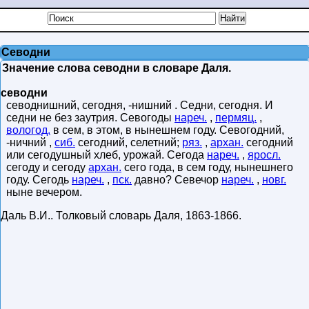
Севодни
Значение слова севодни в словаре Даля.
севодни
севоднишний, сегодня, -нишний . Седни, сегодня. И
седни не без заутрия. Севогоды
нареч.
,
пермяц.
,
вологод.
в сем, в этом, в нынешнем году. Севогодний,
-ничний ,
сиб.
сегодний, селетний;
ряз.
,
архан.
сегодний
или сегодушный хлеб, урожай. Сегода
нареч.
,
яросл.
сегоду и сегоду
архан.
сего года, в сем году, нынешнего
году. Сегодь
нареч.
,
пск.
давно? Севечор
нареч.
,
новг.
ныне вечером.
Даль В.И.
.
Толковый словарь Даля
,
1863-1866
.