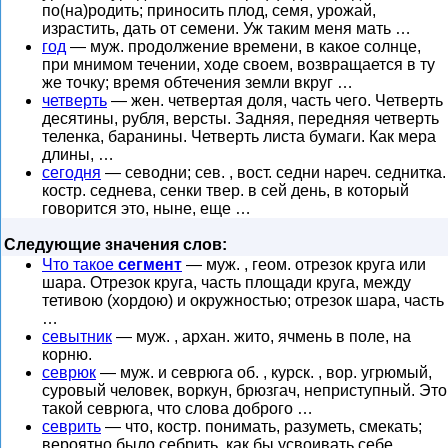
по(на)родить; приносить плод, семя, урожай,
израстить, дать от семени. Уж таким меня мать …
год
— муж. продолжение времени, в какое солнце,
при мнимом течении, ходе своем, возвращается в ту
же точку; время обтечения земли вкруг …
четверть
— жен. четвертая доля, часть чего. Четверть
десятины, рубля, версты. Задняя, передняя четверть
теленка, баранины. Четверть листа бумаги. Как мера
длины, …
сегодня
— севодни; сев. , вост. седни нареч. седнитка.
костр. седнева, сенки твер. в сей день, в который
говорится это, ныне, еще …
Следующие значения слов:
Что такое
сегмент
— муж. , геом. отрезок круга или
шара. Отрезок круга, часть площади круга, между
тетивою (хордою) и окружностью; отрезок шара, часть
…
севытник
— муж. , архан. жито, ячмень в поле, на
корню.
севрюк
— муж. и севрюга об. , курск. , вор. угрюмый,
суровый человек, воркун, брюзгач, неприступный. Это
такой севрюга, что слова доброго …
севрить
— что, костр. понимать, разуметь, смекать;
вероятно было себрить, как бы усвоивать себе.