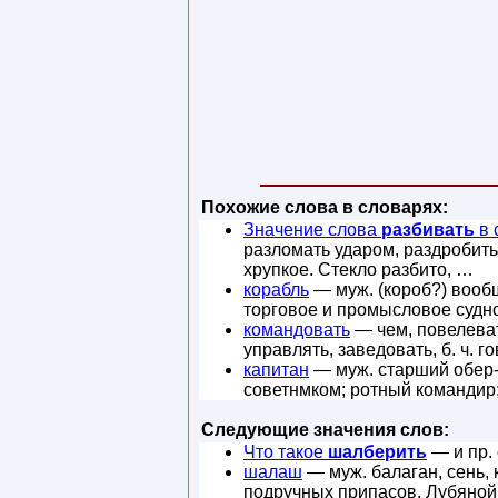
Похожие слова в словарях:
Значение слова
разбивать
в 
разломать ударом, раздробить 
хрупкое. Стекло разбито, …
корабль
— муж. (короб?) вооб
торговое и промысловое судно
командовать
— чем, повелеват
управлять, заведовать, б. ч. 
капитан
— муж. старший обер-
советнмком; ротный командир;
Следующие значения слов:
Что такое
шалберить
— и пр. 
шалаш
— муж. балаган, сень, 
подручных припасов. Лубяной