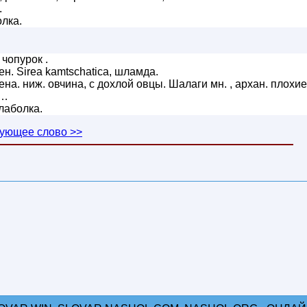
.
лка.
чопурок .
н. Sirea kamtschatica, шламда.
сена. ниж. овчина, с дохлой овцы. Шалаги мн. , архан. плохие
 …
лаболка.
ующее слово >>