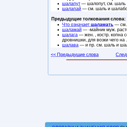
шалапут
— шалопут, см. шаль 
шалапай
— см. шаль и шалабо
Предыдущие толкования слова:
Что означает
шаламать
— см. 
шаламай
— -майник муж. расте
шалага
— жен. , костр. копна 
дровнишки, для возки чего на
шалава
— и пр. см. шаль и ша
<< Предыдущие слова
След