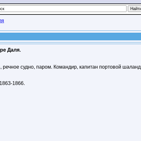
ля
ре Даля.
 речное судно, паром. Командир, капитан портовой шаланд
1863-1866
.