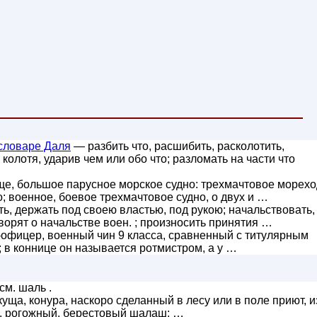
словаре Даля
— разбить что, расшибить, расколотить,
колотя, ударив чем или обо что; разломать на части что
ще, большое парусное морское судно: трехмачтовое морех
; военное, боевое трехмачтовое судно, о двух и …
ь, держать под своею властью, под рукою; начальствовать,
говорят о начальстве воен. ; произносить принятия …
офицер, военный чин 9 класса, сравненный с титулярным
 в коннице он называется ротмистром, а у …
см. шаль .
куща, конура, наскоро сделанный в лесу или в поле приют, и
, рогожный, берестовый шалаш; …