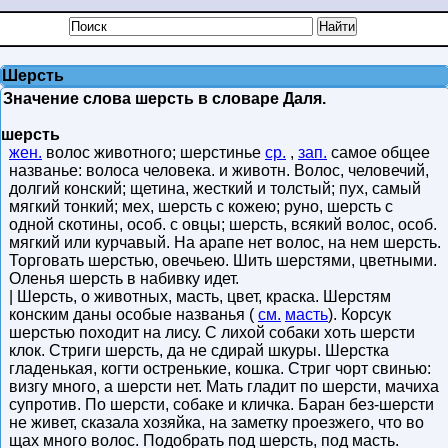
Шерсть
Значение слова шерсть в словаре Даля.
шерсть
жен.
волос животного; шерстинье
ср.
,
зап.
самое общее
названье: волоса человека. и животн. Волос, человечий,
долгий конский; щетина, жесткий и толстый; пух, самый
мягкий тонкий; мех, шерсть с кожею; руно, шерсть с
одной скотины, особ. с овцы; шерсть, всякий волос, особ.
мягкий или курчавый. На арапе нет волос, на нем шерсть.
Торговать шерстью, овечьею. Шить шерстями, цветными.
Оленья шерсть в набивку идет.
| Шерсть, о животных, масть, цвет, краска. Шерстям
конским даны особые названья (
см.
масть
). Корсук
шерстью походит на лису. С лихой собаки хоть шерсти
клок. Стриги шерсть, да не сдирай шкуры. Шерстка
гладенькая, когти остренькие, кошка. Стриг чорт свинью:
визгу много, а шерсти нет. Мать гладит по шерсти, мачиха
супротив. По шерсти, собаке и кличка. Баран без-шерсти
не живет, сказала хозяйка, на заметку проезжего, что во
щах много волос. Подобрать под шерсть, под масть.