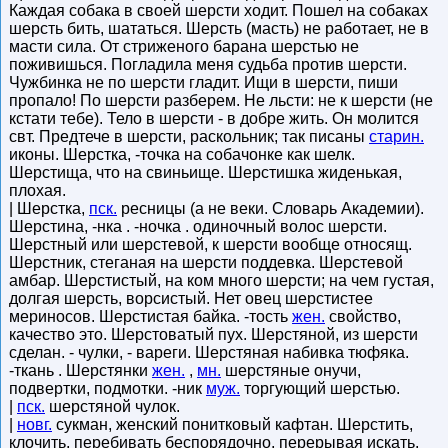
Каждая собака в своей шерсти ходит. Пошел на собаках
шерсть бить, шататься. Шерсть (масть) не работает, не в
масти сила. От стриженого барана шерстью не
поживишься. Погладила меня судьба против шерсти.
Чужбинка не по шерсти гладит. Ищи в шерсти, пиши
пропало! По шерсти разберем. Не льсти: не к шерсти (не
кстати тебе). Тело в шерсти - в добре жить. Он молится
свт. Предтече в шерсти, раскольник; так писаны
старин.
иконы. Шерстка, -точка на собачонке как шелк.
Шерстища, что на свиньище. Шерстишка жиденькая,
плохая.
| Шерстка,
пск.
ресницы (а не веки. Словарь Академии).
Шерстина, -нка . -ночка . одиночный волос шерсти.
Шерстный или шерстевой, к шерсти вообще относящ.
Шерстник, стеганая на шерсти поддевка. Шерстевой
амбар. Шерстистый, на ком много шерсти; на чем густая,
долгая шерсть, ворсистый. Нет овец шерстистее
мериносов. Шерстистая байка. -тость
жен.
свойство,
качество это. Шерстоватый пух. Шерстяной, из шерсти
сделан. - чулки, - вареги. Шерстяная набивка тюфяка.
-ткань . Шерстянки
жен.
,
мн.
шерстяные онучи,
подвертки, подмотки. -ник
муж.
торгующий шерстью.
|
пск.
шерстяной чулок.
|
новг.
сукман, женский понитковый кафтан. Шерстить,
клочить, перебивать беспорядочно, перерывая искать.