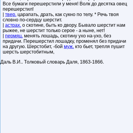
Все бумаги перешерстили у меня! Волк до десятка овец
перешерстил!
|
твер.
царапать, драть, как сукно по телу. * Речь твоя
словно по-сердцу шерстит.
|
астрах.
о скотине, быть ко двору. Бывало шерстит нам
рыжее, не шерстит только серое - а ныне, нет!
|
пермяц.
менять лошадь, скотину ухо на-ухо, без
придачи. Перешерстил лошадку, променял без придачи
на другую. Шерстобит, -бой
муж.
кто бьет, трепля пушит
шерсть шерстобитным,
Даль В.И.
.
Толковый словарь Даля
,
1863-1866
.