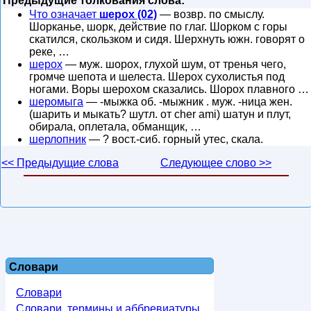
Предыдущие толкования слова:
Что означает
шерох (02)
— возвр. по смыслу.
Шорканье, шорк, действие по глаг. Шорком с горы
скатился, скользком и сидя. Шерхнуть южн. говорят о
реке, …
шерох
— муж. шорох, глухой шум, от тренья чего,
громче шепота и шелеста. Шерох сухолистья под
ногами. Воры шерохом сказались. Шорох плавного …
шеромыга
— -мыжка об. -мыжник . муж. -ница жен.
(шарить и мыкать? шутл. от cher ami) шатун и плут,
обирала, оплетала, обманщик, …
шерлопник
— ? вост.-сиб. горный утес, скала.
<< Предыдущие слова
Следующее слово >>
Словари
Словари
Словари, термины и аббревиатуры