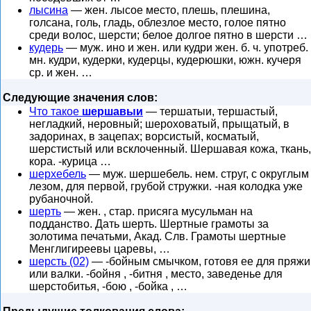
лысина
— жен. лысое место, плешь, плешина,
голсана, голь, гладь, облезлое место, голое пятно
среди волос, шерсти; белое долгое пятно в шерсти …
кудерь
— муж. ино и жен. или кудри жен. б. ч. употреб.
мн. кудри, кудерки, кудерцы, кудерюшки, южн. кучеря
ср. и жен. …
Следующие значения слов:
Что такое
шершавыи
— тершатыи, тершастый,
негладкий, неровный; шероховатый, прыщатый, в
задоринах, в зацепах; ворсистый, косматый,
шерстистый или всклоченный. Шершавая кожа, ткань,
кора. -курица …
шерхебель
— муж. шершебель. нем. струг, с округлым
лезом, для первой, грубой стружки. -ная колодка уже
рубаночной.
шерть
— жен. , стар. присяга мусульман на
подданство. Дать шерть. Шертные грамоты за
золотима печатьми, Акад. Слв. Грамоты шертные
Менглигиреевы царевы, …
шерсть (02)
— -бойным смычком, готовя ее для пряжи
или валки. -бойня , -битня , место, заведенье для
шерстобитья, -бою , -бойка , …