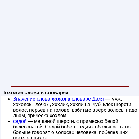
Похожие слова в словарях:
Значение слова
хохол
в словаре Даля
— муж.
хохолок, -лочек , хохлик, хохлища; чуб, клок шерсти,
волос, перьев на голове; взбитые вверх волосы надо
лбом, прическа хохлом; …
седой
— мешаной шерсти, с примесью белой,
белесоватой. Седой бобер, седая соболья ость; но
больше говорят о волосах человека, побелевших,
поседевших от …